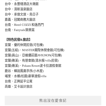
台中．永豐棧酒店大墩館
台中．清新溫泉飯店
台中．承億文旅，鳥日子
嘉義．冠閣商務大飯店
台南．Hotel COZZI 和逸西門
台南．Fairytale築樂窩
【特色民宿&旅店】
宜蘭．優的休閒民宿(可包棟)
宜蘭(五結)．MASTER閣陛休閒會館(可包棟)
宜蘭(員山)．亞維儂莊園AVIGNON(可包棟
)
宜蘭(礁溪)．有朋會館(清水模/villa民宿
)
宜蘭(礁溪)．Pokara Resort波卡拉渡假會館
鹿谷．蟬說鳳凰亭序(小木屋)
埔里．水鄉(松園)豪華渡假villa
台南．正興延平公寓
高雄．艾卡設計旅店
熊出沒在愛食記