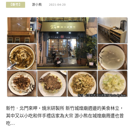
【新竹】
游小熊
2021-04-20
新竹．北門來呷・燒米研製所 新竹城煌廟週邊的美食林立，
其中又以小吃和伴手禮店家為大宗 游小熊在城煌廟周遭也曾
吃…