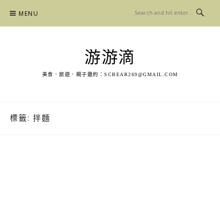
Skip
MENU
to
content
游游滴
美食．旅遊．親子邀約：
SCBEAR269@GMAIL.COM
標籤:
拌麵