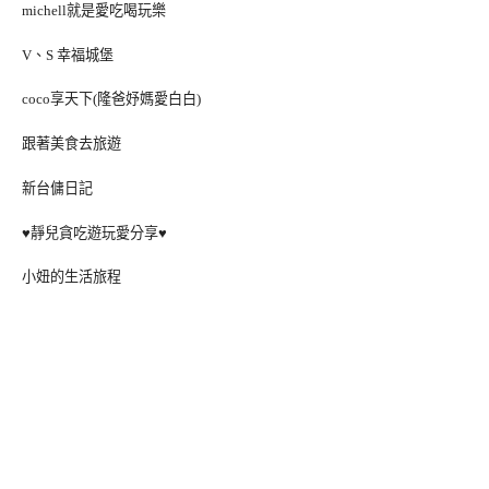
michell就是愛吃喝玩樂
V、S 幸福城堡
coco享天下(隆爸妤媽愛白白)
跟著美食去旅遊
新台傭日記
♥靜兒貪吃遊玩愛分享♥
小妞的生活旅程