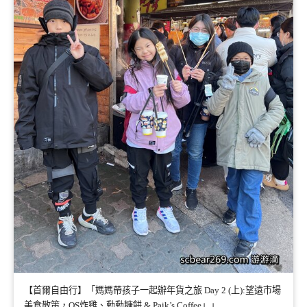
【首爾自由行】「媽媽帶孩子一起辦年貨之旅 Day 2 (上):望遠市場
美食散策，QS炸雞、勳勳糖餅 & Paik’s Coffee」」