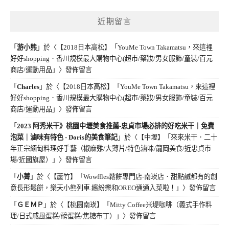
近期留言
「
游小熊
」於〈
【2018日本高松】「YouMe Town Takamatsu，來這裡
好好shopping．香川規模最大購物中心(超市/藥妝/男女服飾/童裝/百元
商店/運動用品」
〉發佈留言
「
Charles
」於〈
【2018日本高松】「YouMe Town Takamatsu，來這裡
好好shopping．香川規模最大購物中心(超市/藥妝/男女服飾/童裝/百元
商店/運動用品」
〉發佈留言
「
2023 阿秀米干》桃園中壢美食推薦-忠貞市場必排的好吃米干｜免費
泡菜｜滷味有特色 - Doris的美食筆記
」於〈
【中壢】「來來米干．二十
年正宗緬甸料理好手藝（椒麻雞/大薄片/特色滷味/龍岡美食/近忠貞市
場/近國旗屋）」
〉發佈留言
「
小菁
」於〈
【蘆竹】「Wowffles鬆餅專門店-南崁店．甜點鹹都有的創
意長形鬆餅，樂天小熊列車.繽紛樂和OREO通通入菜啦！」
〉發佈留言
「
ＧＥＭＰ
」於〈
【桃園南崁】「Mitty Coffee米堤咖啡（義式手作料
理/日式戚風蛋糕/磅蛋糕/焦糖布丁）」
〉發佈留言