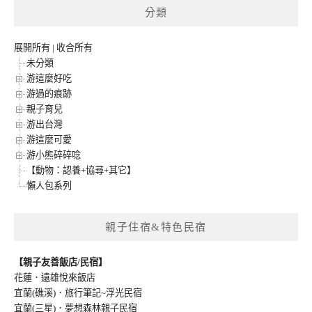
分類
展開所有
|
收合所有
未分類
游這麼好吃
游過的痕跡
親子育兒
游出台灣
游這麼可愛
游小熊碎碎唸
【動物：認養+協尋+其它】
懶人包系列
親子住宿&特色民宿
【親子友善飯店/民宿】
花蓮．遠雄悅來飯店
宜蘭(礁溪)．旅行筆記~浮光民宿
宜蘭(三星)．夢想森林親子民宿