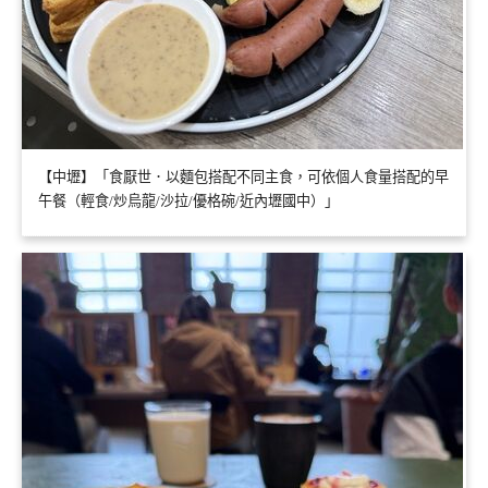
【中壢】「食厭世．以麵包搭配不同主食，可依個人食量搭配的早
午餐（輕食/炒烏龍/沙拉/優格碗/近內壢國中）」