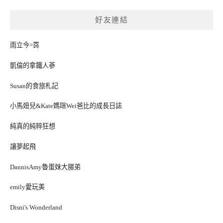
好友連結
雨立今=霠
凱倫的拿鐵人蔘
Susan的食旅札記
小馬妞兒&Kate媽咪Wei爸比的成長日誌
純真的純粹狂想
讓夢起飛
DannisAmy魯蛋妹大腸弟
emily愛玩美
Disni's Wonderland