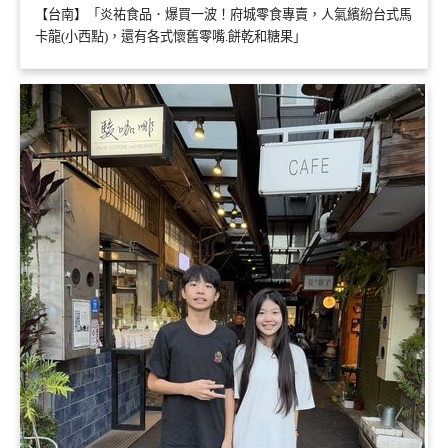
【台南】「炎祐食品．爆買一波！府城零食專賣，人氣繽紛台式馬
卡龍(小西點)，還有各式懷舊零嘴.餅乾和糖果」