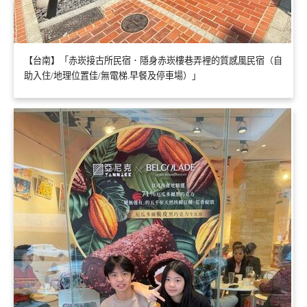
【台南】「赤崁接古所民宿．隱身赤崁樓巷弄裡的質感風民宿（自
助入住/地理位置佳/無電梯.早餐及停車場）」