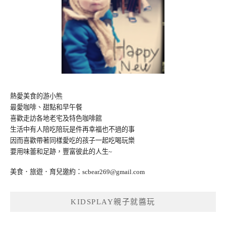
熱愛美食的游小熊
最愛咖啡、甜點和早午餐
喜歡走訪各地老宅及特色咖啡館
生活中有人陪吃陪玩是件再幸福也不過的事
因而喜歡帶著同樣愛吃的孩子一起吃喝玩樂
要用味蕾和足跡，豐富彼此的人生~
美食．旅遊．育兒邀約：
scbear269@gmail.com
KIDSPLAY親子就醬玩