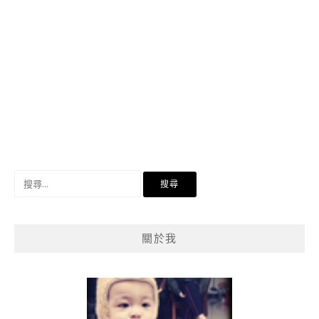
搜
尋
關
鍵
關於我
字: