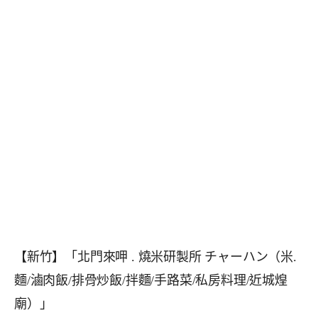
【新竹】「北門來呷 . 燒米研製所 チャーハン（米.
麵/滷肉飯/排骨炒飯/拌麵/手路菜/私房料理/近城煌
廟）」