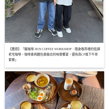
【豐原】「駿咖啡 JIUN COFFEE WORKSHOP．隱身巷弄裡的低調
老宅咖啡，咖啡香與麵包香融合的味覺饗宴，還有高CP值下午茶
套餐」