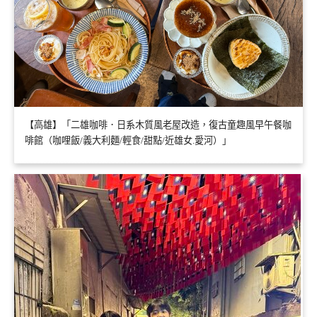
【高雄】「二雄咖啡．日系木質風老屋改造，復古童趣風早午餐咖
啡館（咖哩飯/義大利麵/輕食/甜點/近雄女.愛河）」