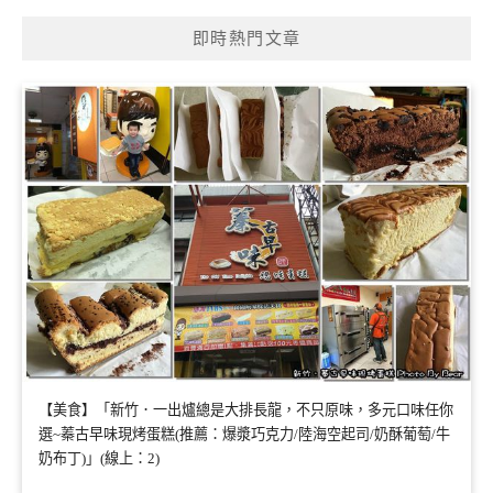
即時熱門文章
【美食】「新竹．一出爐總是大排長龍，不只原味，多元口味任你
選~蓁古早味現烤蛋糕(推薦：爆漿巧克力/陸海空起司/奶酥葡萄/牛
奶布丁)」(線上：2)