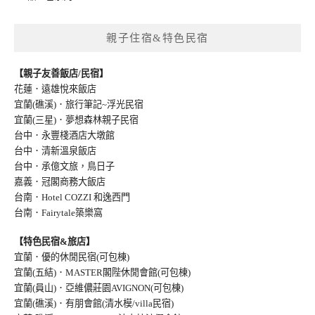
親子住宿&特色民宿
【親子友善飯店/民宿】
花蓮．遠雄悅來飯店
宜蘭(礁溪)．旅行筆記~浮光民宿
宜蘭(三星)．夢想森林親子民宿
台中．永豐棧酒店大墩館
台中．清新溫泉飯店
台中．承億文旅，鳥日子
嘉義．冠閣商務大飯店
台南．Hotel COZZI 和逸西門
台南．Fairytale築樂窩
【特色民宿&旅店】
宜蘭．優的休閒民宿(可包棟)
宜蘭(五結)．MASTER閣陛休閒會館(可包棟)
宜蘭(員山)．亞維儂莊園AVIGNON(可包棟
)
宜蘭(礁溪)．有朋會館(清水模/villa民宿
)