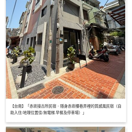
【台南】「赤崁接古所民宿．隱身赤崁樓巷弄裡的質感風民宿（自
助入住/地理位置佳/無電梯.早餐及停車場）」