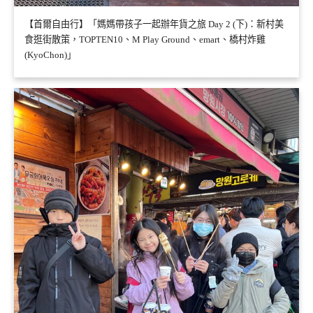
【首爾自由行】「媽媽帶孩子一起辦年貨之旅 Day 2 (下)：新村美
食逛街散策，TOPTEN10、M Play Ground、emart、橋村炸雞
(KyoChon)」