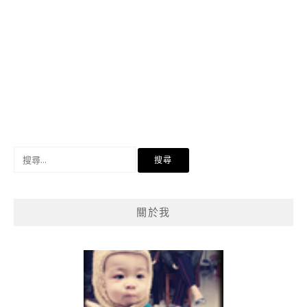
搜
尋
關
鍵
關於我
字: