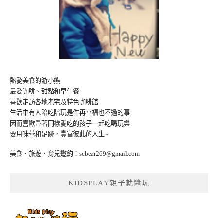
熱愛美食的游小熊
最愛咖啡、甜點和早午餐
喜歡走訪各地老宅及特色咖啡館
生活中有人陪吃陪玩是件再幸福也不過的事
因而喜歡帶著同樣愛吃的孩子一起吃喝玩樂
要用味蕾和足跡，豐富彼此的人生~
美食．旅遊．育兒邀約：
scbear269@gmail.com
KIDSPLAY親子就醬玩