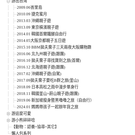
游出台灣
2009.06峇里島
2010.09 捷克蜜月
2013.03 沖繩親子遊
2013.09 東京橫濱親子遊
2014.01 韓國首爾鐵腿自由行
2014.05大阪京都親子五日遊
2015.10 BBM拋夫棄子三天兩夜大阪購物趣
2016.06 北九州親子遊(跟團)
2016.10 拋夫棄子尋找寶劍之旅(首爾)
2016.12 北海道親子遊(跟團)
2017.02 沖繩親子遊(自駕)
2017.09拋夫棄子要吃B群之旅(釜山)
2018.09 日本高松之雨中漫步單身行
2018.11 韓國釜山+蔚山親子遊(跟團)
2019.06 新加坡瘦身暨黑嚕嚕之旅（自由行）
2024.01 媽媽帶孩子一起辦年貨之旅
游這麼可愛
游小熊碎碎唸
【動物：認養+協尋+其它】
懶人包系列