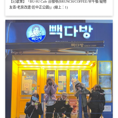
【已歇業】「BU-SU Cafe 丑咖啡(BRUNCH/COFFEE/早午餐/寵物
友善/老房改建/近中正公園)」(線上：1)