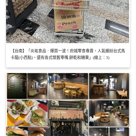
【台南】「炎祐食品．爆買一波！府城零食專賣，人氣繽紛台式馬
卡龍(小西點)，還有各式懷舊零嘴.餅乾和糖果」(線上：3)