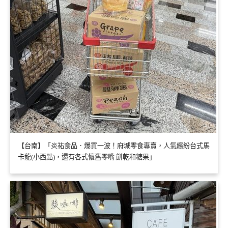
【台南】「炎祐食品．爆買一波！府城零食專賣，人氣繽紛台式馬
卡龍(小西點)，還有各式懷舊零嘴.餅乾和糖果」