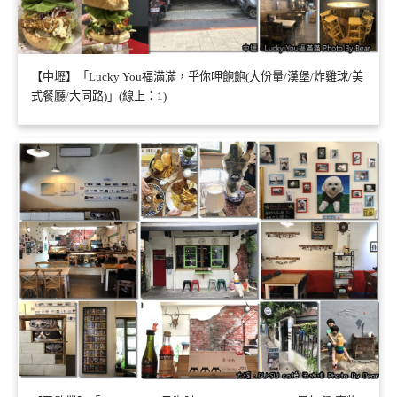
【中壢】「Lucky You福滿滿，乎你呷飽飽(大份量/漢堡/炸雞球/美
式餐廳/大同路)」(線上：1)