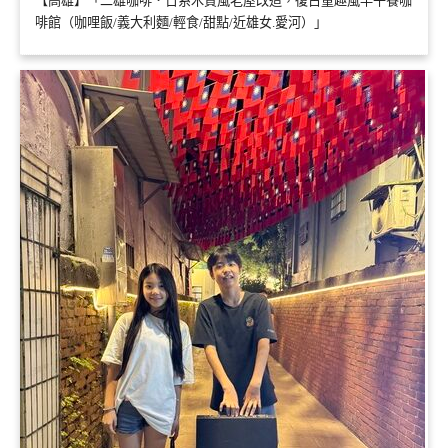
【高雄】「二雄咖啡．日系木質風老屋改造，復古童趣風早午餐咖
啡館（咖哩飯/義大利麵/輕食/甜點/近雄女.愛河）」