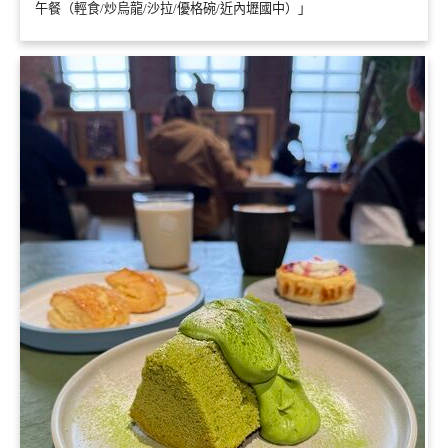
午餐（輕食/炒烏龍/沙拉/優格碗/近內壢國中）」