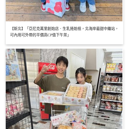
【新北】「亞尼克萬里創始店．生乳捲始祖，北海岸最甜中繼站，
可內用可外帶的平價高CP值下午茶」