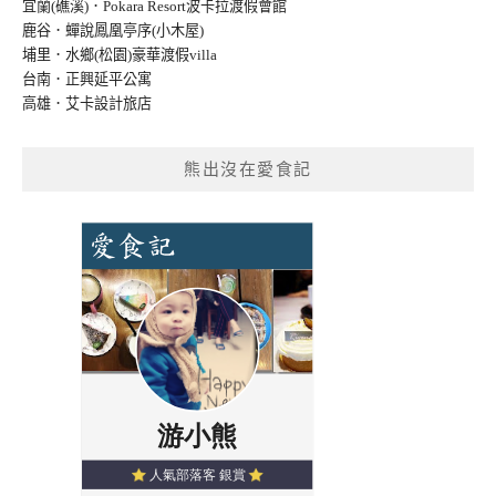
宜蘭(礁溪)．Pokara Resort波卡拉渡假會館
鹿谷．蟬說鳳凰亭序(小木屋)
埔里．水鄉(松園)豪華渡假villa
台南．正興延平公寓
高雄．艾卡設計旅店
熊出沒在愛食記