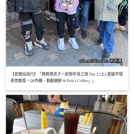
【首爾自由行】「媽媽帶孩子一起辦年貨之旅 Day 2 (上):望遠市場
美食散策，QS炸雞、勳勳糖餅 & Paik’s Coffee」」