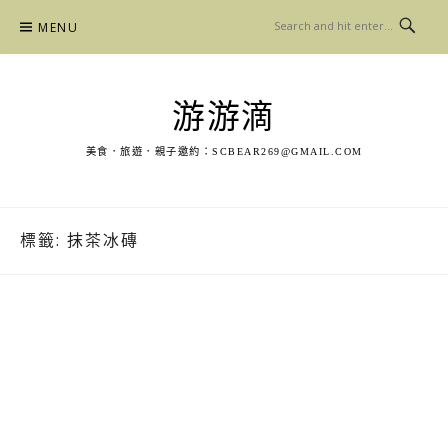
Skip
MENU
to
content
游游滴
美食．旅遊．親子邀約：
SCBEAR269@GMAIL.COM
標籤:
抹茶冰磚