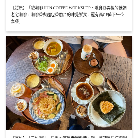
【豐原】「駿咖啡 JIUN COFFEE WORKSHOP．隱身巷弄裡的低調
老宅咖啡，咖啡香與麵包香融合的味覺饗宴，還有高CP值下午茶
套餐」