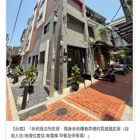
【台南】「赤崁接古所民宿．隱身赤崁樓巷弄裡的質感風民宿（自
助入住/地理位置佳/無電梯.早餐及停車場）」