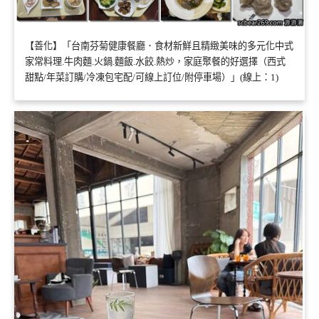
【善化】「台南芬菊健康餐廳．食材新鮮且精緻美味的多元化中式
家常料理.牛肉麵.火鍋.麵飯.水餃.熱炒，家庭聚餐的好選擇（西式
甜點/年菜訂購/冷凍包宅配/可線上訂位/附停車場）」(線上：1)