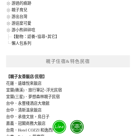
游過的痕跡
親子育兒
游出台灣
游這麼可愛
游小熊碎碎唸
【動物：認養+協尋+其它】
懶人包系列
親子住宿&特色民宿
【親子友善飯店/民宿】
花蓮．遠雄悅來飯店
宜蘭(礁溪)．旅行筆記~浮光民宿
宜蘭(三星)．夢想森林親子民宿
台中．永豐棧酒店大墩館
台中．清新溫泉飯店
台中．承億文旅，鳥日子
嘉義．冠閣商務大飯店
台南．Hotel COZZI 和逸西門