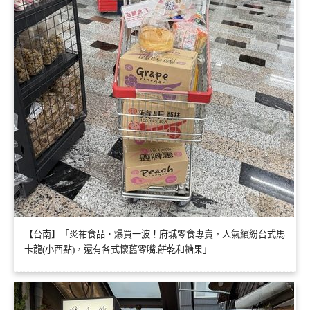
【台南】「炎祐食品．爆買一波！府城零食專賣，人氣繽紛台式馬
卡龍(小西點)，還有各式懷舊零嘴.餅乾和糖果」