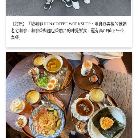
【豐原】「駿咖啡 JIUN COFFEE WORKSHOP．隱身巷弄裡的低調
老宅咖啡，咖啡香與麵包香融合的味覺饗宴，還有高CP值下午茶
套餐」