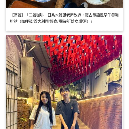
【高雄】「二雄咖啡．日系木質風老屋改造，復古童趣風早午餐咖
啡館（咖哩飯/義大利麵/輕食/甜點/近雄女.愛河）」