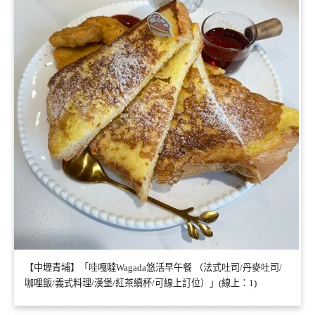
【中壢青埔】「哇嘎噠Wagada悠活早午餐 （法式吐司/丹麥吐司/
咖哩飯/義式料理/漢堡/紅茶續杯/可線上訂位）」(線上：1)