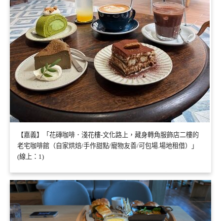
【嘉義】「花磚咖啡．淺花樓-文化路上，藏身轉角服飾店二樓的
老宅咖啡館（自家烘焙/手作甜點/寵物友善/可包場.場地租借）」
(線上：1)