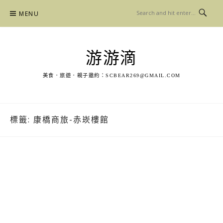
Skip
MENU
to
content
游游滴
美食．旅遊．親子邀約：
SCBEAR269@GMAIL.COM
標籤:
康橋商旅-赤崁樓館