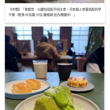
【中壢】「食厭世．以麵包搭配不同主食，可依個人食量搭配的早
午餐（輕食/炒烏龍/沙拉/優格碗/近內壢國中）」