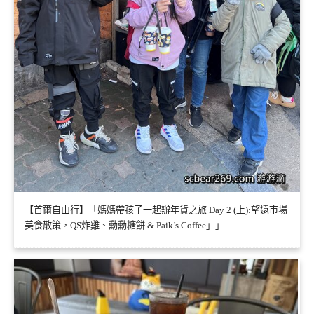
【首爾自由行】「媽媽帶孩子一起辦年貨之旅 Day 2 (上):望遠市場
美食散策，QS炸雞、勳勳糖餅 & Paik’s Coffee」」