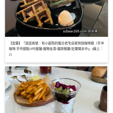
【宜蘭】「逗逗商號．有小庭院的復古老宅自家烘焙咖啡館（手沖
咖啡/手作甜點/6吋披薩/寵物友善/貓咪餐廳/近蘭陽女中)」(線上：
2)