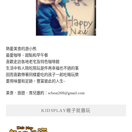
熱愛美食的游小熊
最愛咖啡、甜點和早午餐
喜歡走訪各地老宅及特色咖啡館
生活中有人陪吃陪玩是件再幸福也不過的事
因而喜歡帶著同樣愛吃的孩子一起吃喝玩樂
要用味蕾和足跡，豐富彼此的人生~
美食．旅遊．育兒邀約：
scbear269@gmail.com
KIDSPLAY親子就醬玩