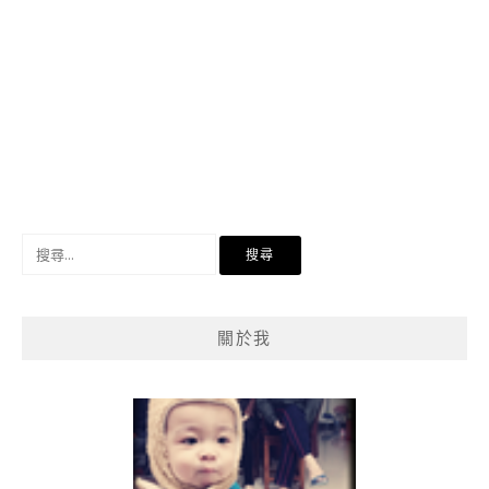
搜
尋
關
鍵
關於我
字: