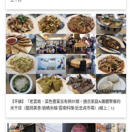
【平鎮】「老雲南．菜色豐富且有熱炒類，適合家庭&團體聚餐的
米干店（龍岡美食/過橋米線/雲南料理/近忠貞市場）(線上：1)