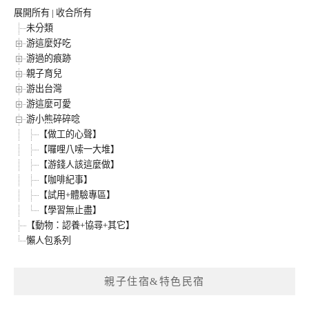
展開所有
|
收合所有
未分類
游這麼好吃
游過的痕跡
親子育兒
游出台灣
游這麼可愛
游小熊碎碎唸
【做工的心聲】
【囉哩八嗦一大堆】
【游錢人該這麼做】
【咖啡紀事】
【試用+體驗專區】
【學習無止盡】
【動物：認養+協尋+其它】
懶人包系列
親子住宿&特色民宿