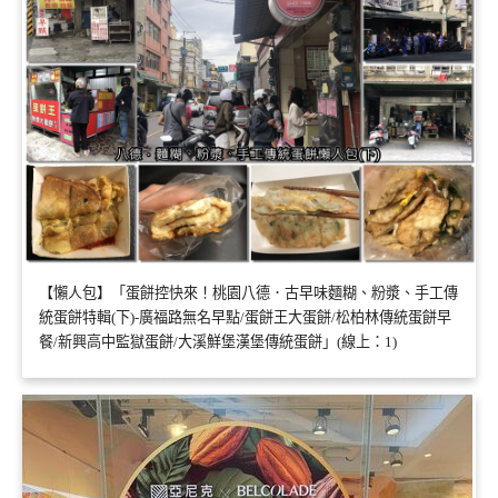
【懶人包】「蛋餅控快來！桃園八德．古早味麵糊、粉漿、手工傳
統蛋餅特輯(下)-廣福路無名早點/蛋餅王大蛋餅/松柏林傳統蛋餅早
餐/新興高中監獄蛋餅/大溪鮮堡漢堡傳統蛋餅」(線上：1)