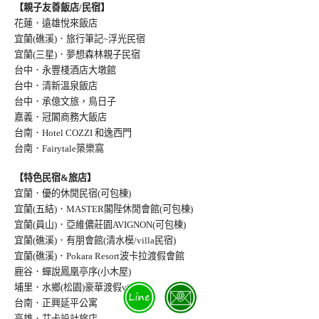
【親子友善飯店/民宿】
花蓮．遠雄悅來飯店
宜蘭(礁溪)．旅行筆記~浮光民宿
宜蘭(三星)．夢想森林親子民宿
台中．永豐棧酒店大墩館
台中．清新溫泉飯店
台中．承億文旅，鳥日子
嘉義．冠閣商務大飯店
台南．Hotel COZZI 和逸西門
台南．Fairytale築樂窩
【特色民宿&旅店】
宜蘭．優的休閒民宿(可包棟)
宜蘭(五結)．MASTER閣陛休閒會館(可包棟)
宜蘭(員山)．亞維儂莊園AVIGNON(可包棟
)
宜蘭(礁溪)．有朋會館(清水模/villa民宿
)
宜蘭(礁溪)．Pokara Resort波卡拉渡假會館
鹿谷．蟬說鳳凰亭序(小木屋)
埔里．水鄉(松園)豪華渡假villa
台南．正興延平公寓
高雄．艾卡設計旅店