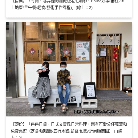
【苗栗】「竹南．巷弄裡的隱藏版老宅咖啡．House好事(蕃社20/
土埆厝/早午餐/輕食/藝術手作課程)」(線上：2)
【頭份】「冉冉日嚐．日式文青風日常料理，還有可愛公仔蒐藏和
免費桌遊（定食/咖哩飯/五行水餃/蔬食/甜點/近尚順商圈）」(線
上：2)