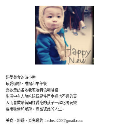
熱愛美食的游小熊
最愛咖啡、甜點和早午餐
喜歡走訪各地老宅及特色咖啡館
生活中有人陪吃陪玩是件再幸福也不過的事
因而喜歡帶著同樣愛吃的孩子一起吃喝玩樂
要用味蕾和足跡，豐富彼此的人生~
美食．旅遊．育兒邀約：
scbear269@gmail.com