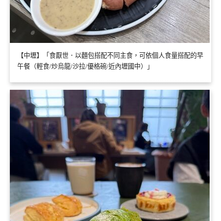
【中壢】「食厭世．以麵包搭配不同主食，可依個人食量搭配的早
午餐（輕食/炒烏龍/沙拉/優格碗/近內壢國中）」