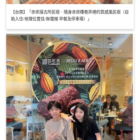
【台南】「赤崁接古所民宿．隱身赤崁樓巷弄裡的質感風民宿（自
助入住/地理位置佳/無電梯.早餐及停車場）」