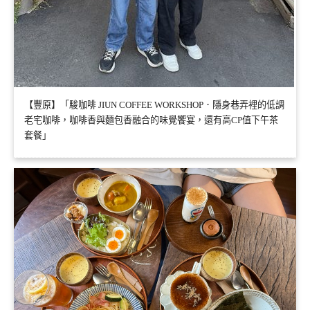
【豐原】「駿咖啡 JIUN COFFEE WORKSHOP．隱身巷弄裡的低調
老宅咖啡，咖啡香與麵包香融合的味覺饗宴，還有高CP值下午茶
套餐」