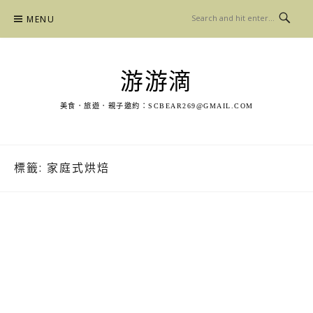
Skip
MENU
to
content
游游滴
美食．旅遊．親子邀約：
SCBEAR269@GMAIL.COM
標籤:
家庭式烘焙