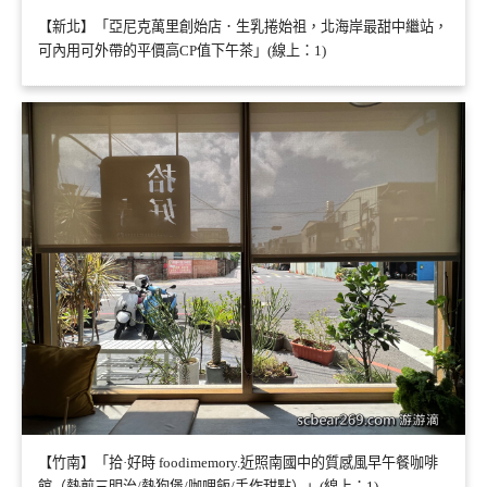
【新北】「亞尼克萬里創始店．生乳捲始祖，北海岸最甜中繼站，
可內用可外帶的平價高CP值下午茶」(線上：1)
【竹南】「拾·好時 foodimemory.近照南國中的質感風早午餐咖啡
館（熱煎三明治/熱狗堡/咖哩飯/手作甜點）」(線上：1)