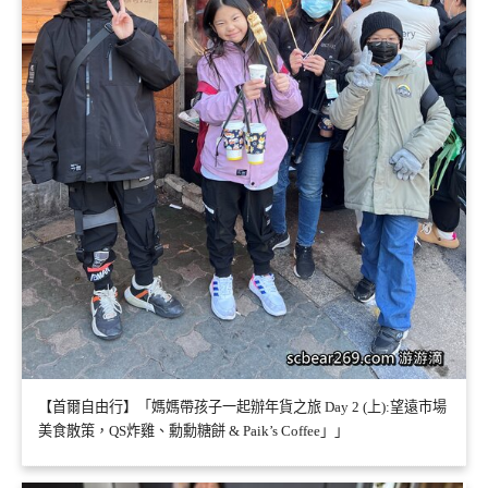
【首爾自由行】「媽媽帶孩子一起辦年貨之旅 Day 2 (上):望遠市場
美食散策，QS炸雞、勳勳糖餅 & Paik’s Coffee」」