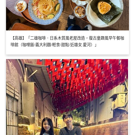
【高雄】「二雄咖啡．日系木質風老屋改造，復古童趣風早午餐咖
啡館（咖哩飯/義大利麵/輕食/甜點/近雄女.愛河）」