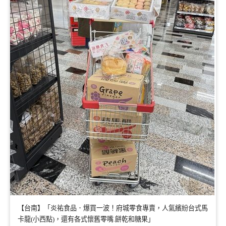
【台南】「炎祐食品．爆買一波！府城零食專賣，人氣繽紛台式馬
卡龍(小西點)，還有各式懷舊零嘴.餅乾和糖果」