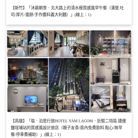
【新竹】「沐晨朝食．北大路上的清水模質感風早午餐（漢堡.吐
司/厚片/蛋餅/手作醬料義大利麵）」(線上：1)
【高雄】「塩．泊思行旅HOTEL YAM LAGOM．近駁二特區.捷運
鹽埕埔站的質感風設計旅店（親子友善/房內免費飲料.點心/無早
餐/停車費補助）」(線上：1)