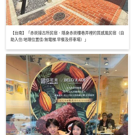
【台南】「赤崁接古所民宿．隱身赤崁樓巷弄裡的質感風民宿（自
助入住/地理位置佳/無電梯.早餐及停車場）」