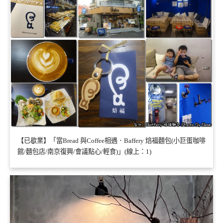
【已歇業】「當Bread 與Coffee相遇．Baffery 焙福麵包(小巨蛋咖啡
館/麵包店/南京復興/會議點心/輕食)」(線上：1)