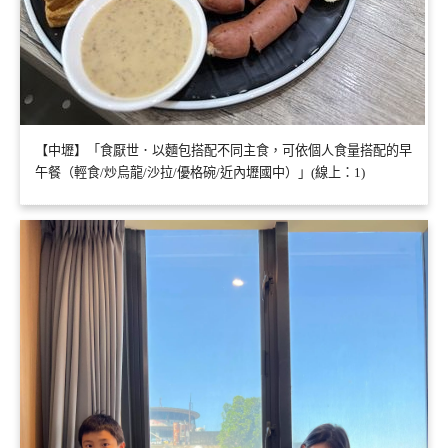
【中壢】「食厭世．以麵包搭配不同主食，可依個人食量搭配的早
午餐（輕食/炒烏龍/沙拉/優格碗/近內壢國中）」(線上：1)