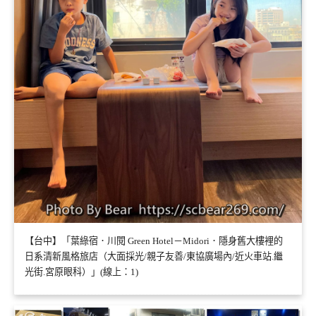
【台中】「葉綠宿．川閱 Green Hotel－Midori．隱身舊大樓裡的
日系清新風格旅店（大面採光/親子友善/東協廣場內/近火車站.繼
光街.宮原眼科）」(線上：1)