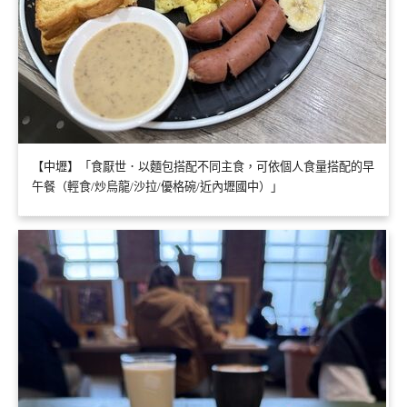
【中壢】「食厭世．以麵包搭配不同主食，可依個人食量搭配的早
午餐（輕食/炒烏龍/沙拉/優格碗/近內壢國中）」