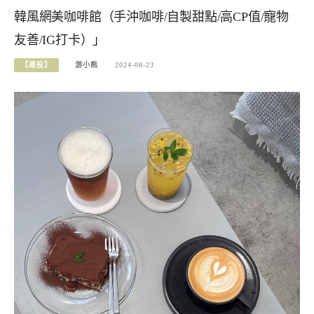
韓風網美咖啡館（手沖咖啡/自製甜點/高CP值/寵物
友善/IG打卡）」
【南投】
游小熊
2024-08-23