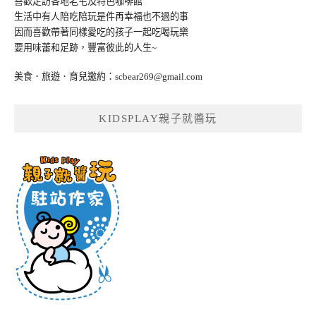
喜歡走訪各地老宅及特色咖啡館
生活中有人陪吃陪玩是件再幸福也不過的事
因而喜歡帶著同樣愛吃的孩子一起吃喝玩樂
要用味蕾和足跡，豐富彼此的人生~
美食．旅遊．育兒邀約：
scbear269@gmail.com
KIDSPLAY親子就醬玩