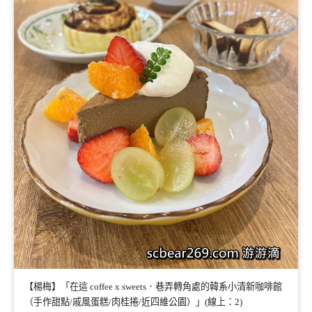
【楊梅】「在這 coffee x sweets．巷弄轉角處的韓系小清新咖啡館
（手作甜點/戚風蛋糕/肉桂捲/近四維公園）」(線上：2)