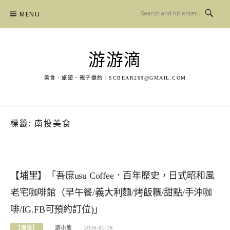
Skip
MENU
to
content
游游滴
美食．旅遊．親子邀約：
SCBEAR269@GMAIL.COM
標籤:
南投美食
【埔里】「吾庶usu Coffee．百年歷史，日式昭和風
老宅咖啡館（早午餐/義大利麵/烤飯糰/甜點/手沖咖
啡/IG.FB可預約訂位)」
【南投】
游小熊
2026-01-16