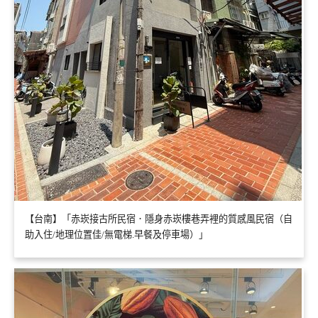
【台南】「赤崁接古所民宿．隱身赤崁樓巷弄裡的質感風民宿（自
助入住/地理位置佳/無電梯.早餐及停車場）」