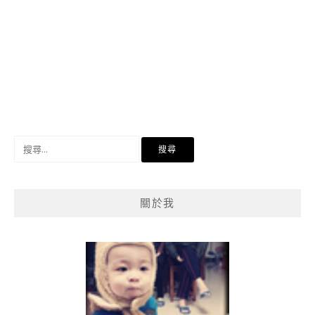
搜
尋
關
鍵
關於我
字: