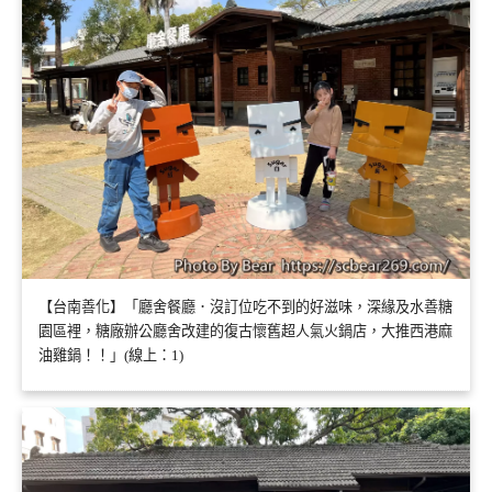
【台南善化】「廳舍餐廳．沒訂位吃不到的好滋味，深緣及水善糖
園區裡，糖廠辦公廳舍改建的復古懷舊超人氣火鍋店，大推西港麻
油雞鍋！！」(線上：1)