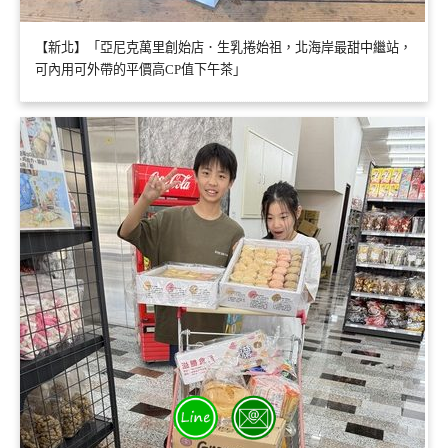
【新北】「亞尼克萬里創始店．生乳捲始祖，北海岸最甜中繼站，
可內用可外帶的平價高CP值下午茶」