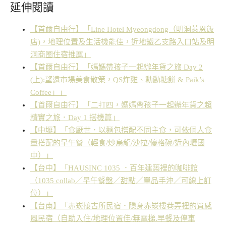
延伸閱讀
【首爾自由行】「Line Hotel Myeongdong（明洞萊恩飯
店)，地理位置及生活機能佳，近地鐵乙支路入口站及明
洞商圈住宿推薦」
【首爾自由行】「媽媽帶孩子一起辦年貨之旅 Day 2
(上):望遠市場美食散策，QS炸雞、勳勳糖餅 & Paik’s
Coffee」」
【首爾自由行】「二打四，媽媽帶孩子一起辦年貨之超
精實之旅．Day 1 搭機篇」
【中壢】「食厭世．以麵包搭配不同主食，可依個人食
量搭配的早午餐（輕食/炒烏龍/沙拉/優格碗/近內壢國
中）」
【台中】「HAUSINC 1035 ．百年建築裡的咖啡館
（1035 collab／早午餐盤／甜點／單品手沖／可線上訂
位）」
【台南】「赤崁接古所民宿．隱身赤崁樓巷弄裡的質感
風民宿（自助入住/地理位置佳/無電梯.早餐及停車