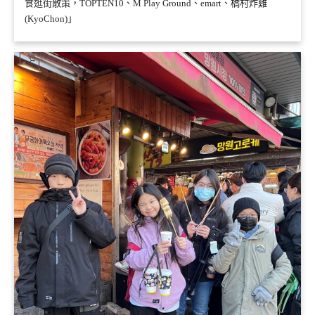
食逛街散策，TOPTEN10、M Play Ground、emart、橋村炸雞
(KyoChon)」