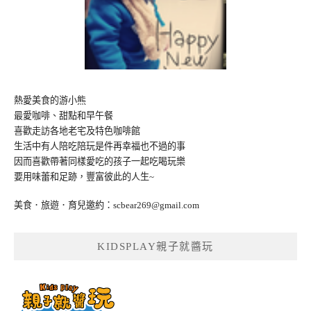
熱愛美食的游小熊
最愛咖啡、甜點和早午餐
喜歡走訪各地老宅及特色咖啡館
生活中有人陪吃陪玩是件再幸福也不過的事
因而喜歡帶著同樣愛吃的孩子一起吃喝玩樂
要用味蕾和足跡，豐富彼此的人生~
美食．旅遊．育兒邀約：
scbear269@gmail.com
KIDSPLAY親子就醬玩