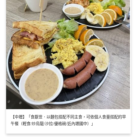
【中壢】「食厭世．以麵包搭配不同主食，可依個人食量搭配的早
午餐（輕食/炒烏龍/沙拉/優格碗/近內壢國中）」