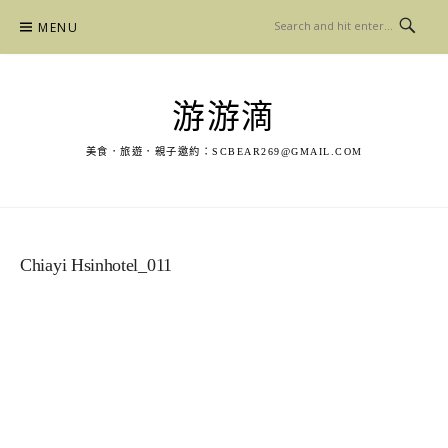
Skip
MENU
to
content
游游滴
美食．旅遊．親子邀約：
SCBEAR269@GMAIL.COM
Chiayi Hsinhotel_011