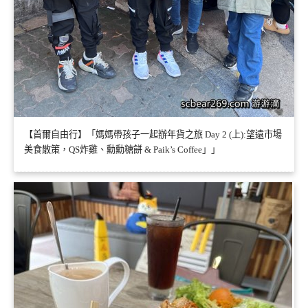
【首爾自由行】「媽媽帶孩子一起辦年貨之旅 Day 2 (上):望遠市場
美食散策，QS炸雞、勳勳糖餅 & Paik’s Coffee」」