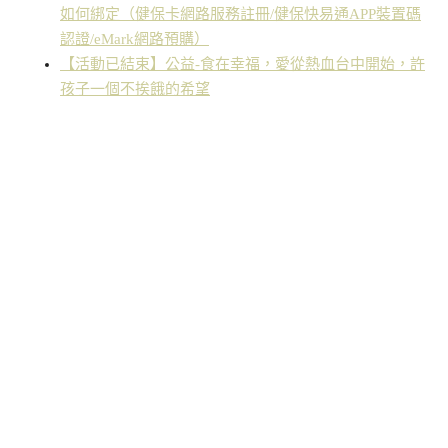
如何綁定（健保卡網路服務註冊/健保快易通APP裝置碼
認證/eMark網路預購）
【活動已結束】公益-食在幸福，愛從熱血台中開始，許
孩子一個不挨餓的希望