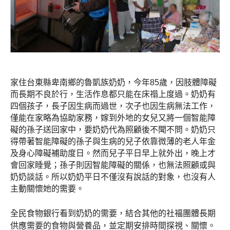
家住台東縣卑南鄉的魯凱族奶奶，今年85歲，因肢體障礙
而長期不良於行，生活作息都只能在床禢上度過。奶奶有
四個孩子，長子因生病而過世，次子也因生病無法工作，
僅能在家略為協助家務，嫁到外地的女兒又將一個智能障
礙的孫子送回家中，要奶奶代為照顧後不聞不問。奶奶只
得帶著智能障礙的孫子與生病的兒子依靠微薄的老人年金
及身心障礙補助度日。然而兒子平日早上就外出，晚上才
會回家睡覺；孫子則因智能障礙的關係，也無法照顧或與
奶奶談話。所以奶奶平日不僅沒有說話的對象，也沒有人
主動關懷她的需要。
全民食物銀行看到奶奶的需要，結合其他的社福團體長期
供應需要的食物與營養品，並定期安排時間探視、關懷。