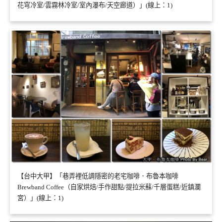
花穹冷室/雲霧林冷室/室內瀑布/天空廊道）」(線上：1)
【台中大甲】「巷弄裡低調隱密的老宅咖啡．布魯本咖啡
Brewband Coffee（自家烘焙/手作甜點/提拉米蘇/千層蛋糕/近鎮瀾
宮）」(線上：1)