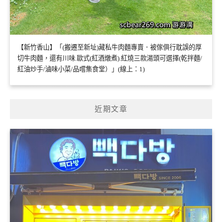
【新竹香山】「(搬遷至新址)藏私牛肉麵專賣．被傢俱行耽誤的厚
切牛肉麵，還有川味.歐式(紅酒燉煮).紅燒三款湯頭可選擇(乾拌麵/
紅油炒手/滷味小菜/品嚐集食堂）」(線上：1)
近期文章