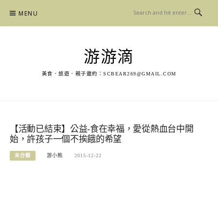
Skip
MENU
to
content
游游滴
美食．旅遊．親子邀約：
SCBEAR269@GMAIL.COM
【活動已結束】公益-食在幸福，愛從熱血台中開
始，許孩子一個不挨餓的希望
未分類
游小熊
2015-12-22