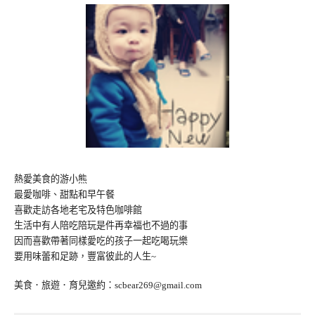
熱愛美食的游小熊
最愛咖啡、甜點和早午餐
喜歡走訪各地老宅及特色咖啡館
生活中有人陪吃陪玩是件再幸福也不過的事
因而喜歡帶著同樣愛吃的孩子一起吃喝玩樂
要用味蕾和足跡，豐富彼此的人生~
美食．旅遊．育兒邀約：
scbear269@gmail.com