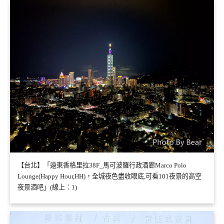
【台北】「遠東香格里拉38F_馬可波羅行政酒廊Marco Polo
Lounge(Happy Hour,HH)，全城夜色盡收眼底,可看101夜景的高空
夜景酒吧」(線上：1)