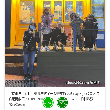
【首爾自由行】「媽媽帶孩子一起辦年貨之旅 Day 2 (下)：新村美
食逛街散策，TOPTEN10、M Play Ground、emart、橋村炸雞
(KyoChon)」