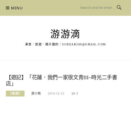
Skip
MENU
to
content
游游滴
美食．旅遊．親子邀約：
SCBEAR269@GMAIL.COM
【遊記】「花蓮．我們一家很文青III~時光二手書
店」
【東部】
游小熊
2014-12-12
3