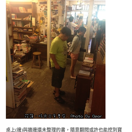
桌上(邊)與牆邊還未整理的書，隨意翻閱或許也能挖到寶