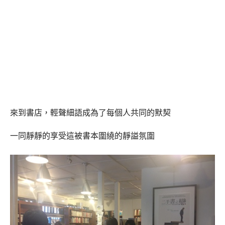
來到書店，輕聲細語成為了每個人共同的默契
一同靜靜的享受這被書本圍繞的靜謚氛圍