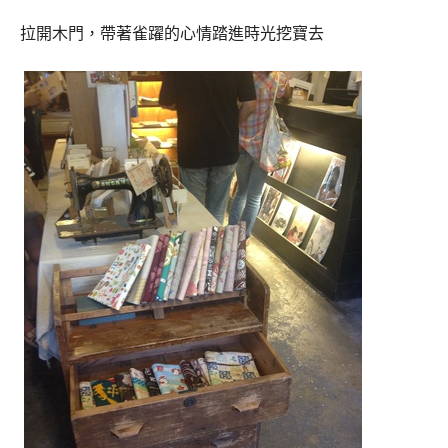
拉開木門，帶著雀躍的心情踏進時光挖寶去