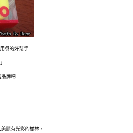
用餐的好幫手
盒
」
這品牌吧
大且美麗有光彩的樹林，