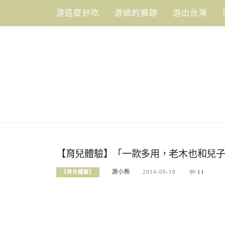
Skip
游這麼好吃
游過的痕跡
游出台灣
to
content
【育兒體驗】「一款多用，老木也和兒子借來用
游小熊
2014-08-18
11
【育兒體驗】