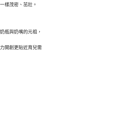
」一樣茂密、茁壯。
造奶瓶與奶嘴的元祖，
力開創更貼近育兒需