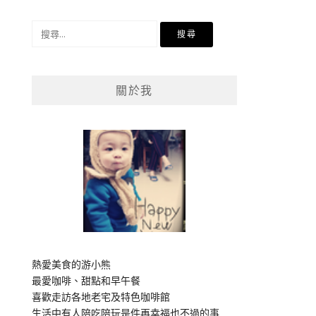
搜
尋
關
鍵
關於我
字:
熱愛美食的游小熊
最愛咖啡、甜點和早午餐
喜歡走訪各地老宅及特色咖啡館
生活中有人陪吃陪玩是件再幸福也不過的事