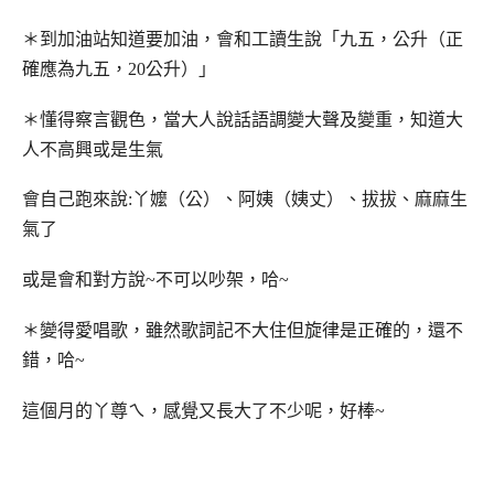
＊到加油站知道要加油，會和工讀生說「九五，公升（正
確應為九五，20公升）」
＊懂得察言觀色，當大人說話語調變大聲及變重，知道大
人不高興或是生氣
會自己跑來說:丫嬤（公）、阿姨（姨丈）、拔拔、麻麻生
氣了
或是會和對方說~不可以吵架，哈~
＊變得愛唱歌，雖然歌詞記不大住但旋律是正確的，還不
錯，哈~
這個月的丫尊ㄟ，感覺又長大了不少呢，好棒~