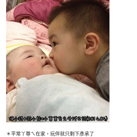
＊平常丫尊ㄟ在家，玩伴就只剩下彥承了