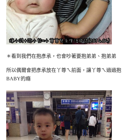
＊看到我們在抱彥承，也會吵著要抱弟弟、抱弟弟
所以偶爾會把彥承放在丫尊ㄟ前面，讓丫尊ㄟ過過抱
BABY的癮