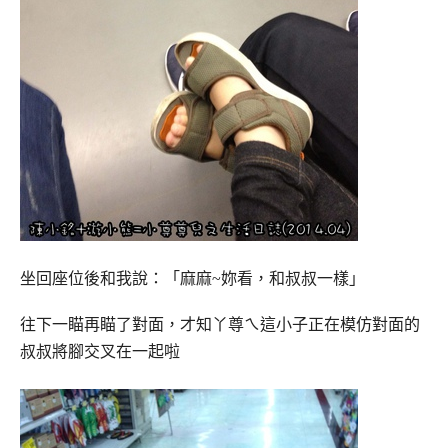
坐回座位後和我說：「麻麻~妳看，和叔叔一樣」
往下一瞄再瞄了對面，才知丫尊ㄟ這小子正在模仿對面的
叔叔將腳交叉在一起啦