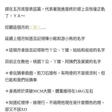
趕在五月底發表這篇，代表著我進度終於趕上且恢復正軌
了，ＹＡ～
綜觀這個月的
丫尊ㄟ
….
延續上個月知道且記得陳小銘和游小熊的名字
＊這個月會說且記得新竹丫公、丫嬤、姑姑和叔叔的名字
目前正在教他，桃園丫公、丫嬤、阿姨們及舅舅的名字
＊會玩猜拳遊戲，剪刀石頭布，有時使的不是很流利，但
已能和我們玩猜拳
＊身高終於突破90CM大關，體重維持在14KG左右
＊知道紅燈停、綠燈行，不過問他現在是什麼顏色的燈，
卻又不說XD