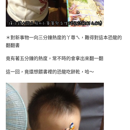
＊對新事物一向三分鐘熱度的丫尊ㄟ，難得對這本恐龍的
翻翻書
竟有著五分鐘的熱度，常不時的會拿出來翻一翻
這一回，竟還想餵書裡的恐龍吃餅乾，哈～