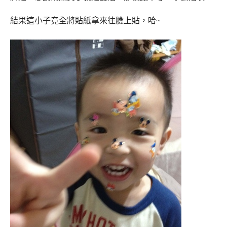
結果這小子竟全將貼紙拿來往臉上貼，哈~