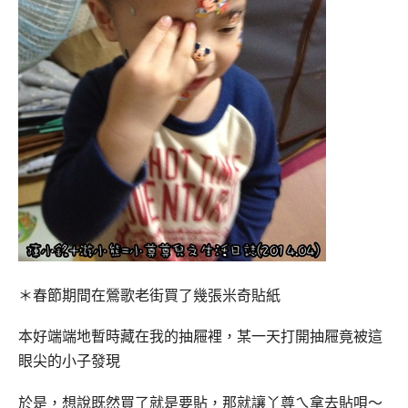
＊春節期間在鶯歌老街買了幾張米奇貼紙
本好端端地暫時藏在我的抽屜裡，某一天打開抽屜竟被這
眼尖的小子發現
於是，想說既然買了就是要貼，那就讓丫尊ㄟ拿去貼唄～