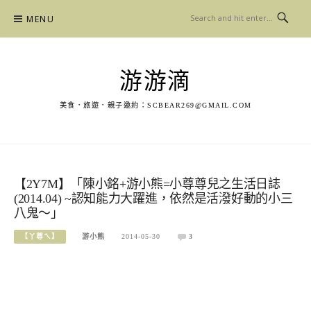
Skip
MENU
to
content
游游滴
美食．旅遊．親子邀約：
SCBEAR269@GMAIL.COM
【2Y7M】「陳小銘+游小熊=小尊尊兒之生活日誌
(2014.04) ~認知能力大躍進，依然是活潑好動的小三
八鬼～」
【丫尊ㄟ】
游小熊
2014-05-30
3