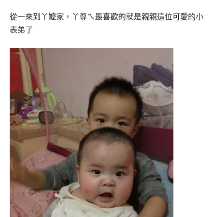
從一來到丫嬤家，丫尊ㄟ最喜歡的就是親親這位可愛的小
表弟了