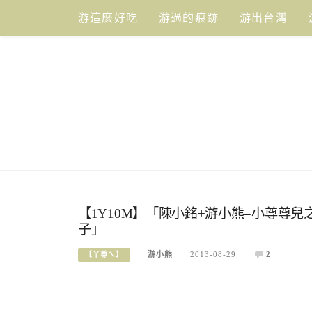
Skip
游這麼好吃
游過的痕跡
游出台灣
to
content
【1Y10M】「陳小銘+游小熊=小尊尊兒之
子」
游小熊
2013-08-29
2
【丫尊ㄟ】