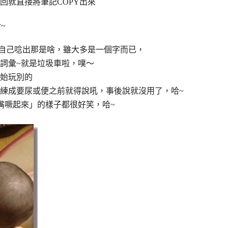
回就直接將筆記COPY出來
~
以自己唸出那是啥，雖大多是一個字而已，
詞彙~就是垃圾車啦，噗～
開始玩別的
訓練成要尿或便之前就得說吼，事後說就沒用了，哈~
「嘴噘起來」的樣子都很好笑，哈~