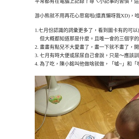
平常都有在電腦上記錄丫尊ㄟ小記事的習慣，這
游小熊就不用再花心思寫啦(還真懶呀我XD)，哈
1.七月份認識的詞彙更多了，看到圖卡有的可
但大概都知道那是什麼。且唯一會的三個字的
2. 畫畫有點兒不大愛畫了，畫一下就不畫了，
3. 七月有時大便或尿尿自己會說，只是～應該
4. 為了吃，陳小銘叫他做啥就做，「噓~」和