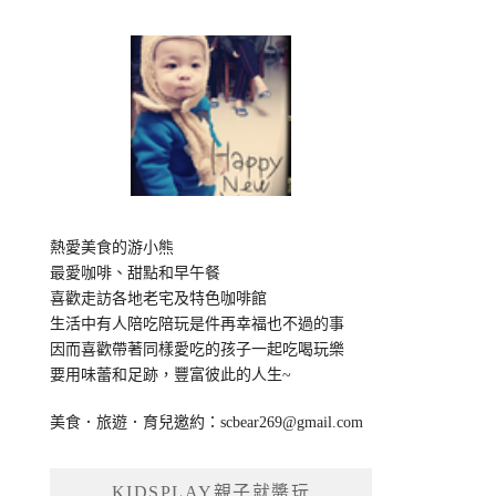
熱愛美食的游小熊
最愛咖啡、甜點和早午餐
喜歡走訪各地老宅及特色咖啡館
生活中有人陪吃陪玩是件再幸福也不過的事
因而喜歡帶著同樣愛吃的孩子一起吃喝玩樂
要用味蕾和足跡，豐富彼此的人生~
美食．旅遊．育兒邀約：
scbear269@gmail.com
KIDSPLAY親子就醬玩