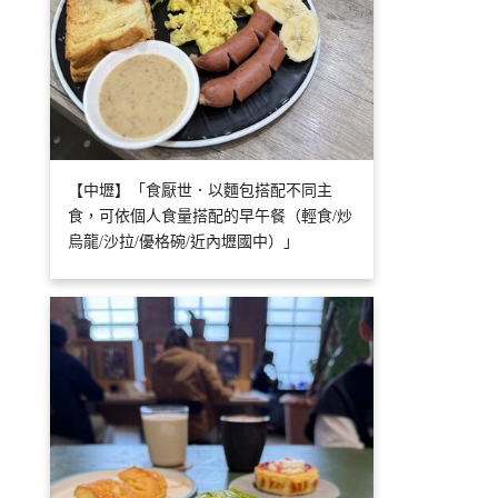
【中壢】「食厭世．以麵包搭配不同主
食，可依個人食量搭配的早午餐（輕食/炒
烏龍/沙拉/優格碗/近內壢國中）」