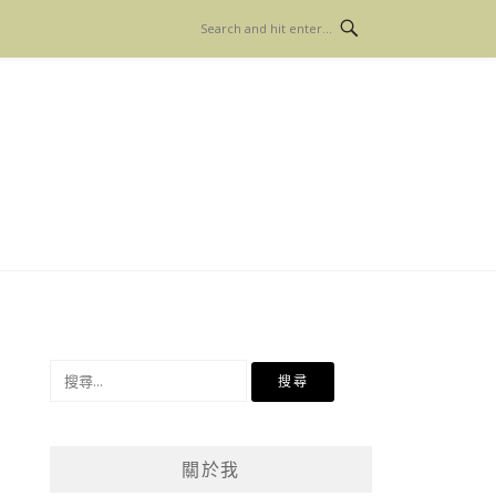
搜
尋
關
鍵
關於我
字: