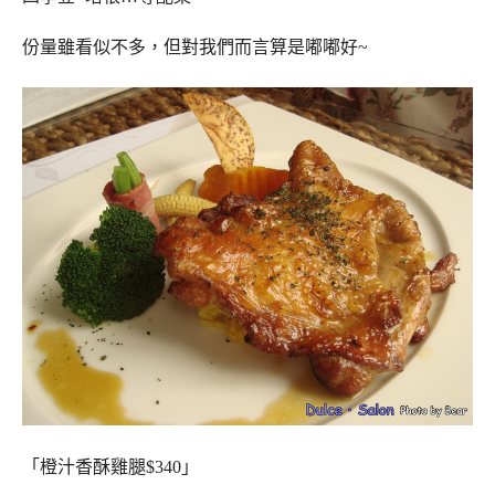
份量雖看似不多，但對我們而言算是嘟嘟好~
「橙汁香酥雞腿$340」