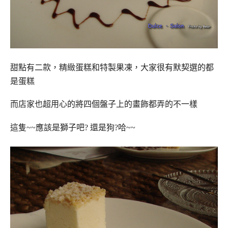
甜點有二款，精緻蛋糕和特製果凍，大家很有默契選的都
是蛋糕
而店家也超用心的將四個盤子上的畫飾都弄的不一樣
這隻~~應該是獅子吧? 還是狗?哈~~