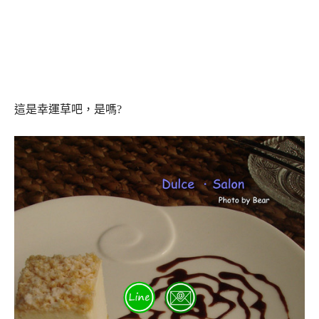
這是幸運草吧，是嗎?