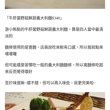
「牛肝菌野菇鮮蔬義大利麵$340」
游小熊點的牛肝菌野菇鮮蔬義大利麵，算是四人當中最清
淡的
麵條使用的是寛麵，店員說吃來較有口感，所以我就點來
嚐嚐囉
但可能還是習慣吃一般的義大利麵麵條，所以寬麵條吃起
來反而覺得還好
至於味道嘛~還不錯，但可以再入味些，就更完美啦~