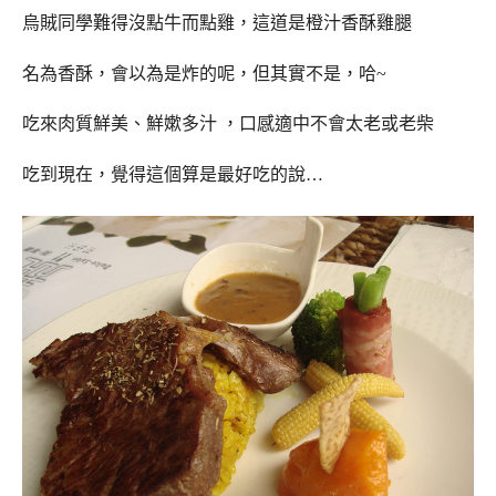
烏賊同學難得沒點牛而點雞，這道是橙汁香酥雞腿
名為香酥，會以為是炸的呢，但其實不是，哈~
吃來肉質鮮美、鮮嫰多汁 ，口感適中不會太老或老柴
吃到現在，覺得這個算是最好吃的說…