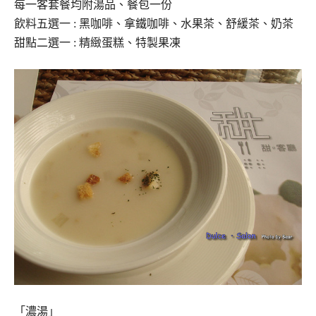
每一客套餐均附湯品、餐包一份
飲料五選一 : 黑咖啡、拿鐵咖啡、水果茶、舒緩茶、奶茶
甜點二選一 : 精緻蛋糕、特製果凍
「濃湯」