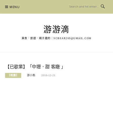
Skip
MENU
to
content
游游滴
美食．旅遊．親子邀約：
SCBEAR269@GMAIL.COM
【已歇業】「中壢．甜 客廰 」
【桃園】
游小熊
2010-12-21