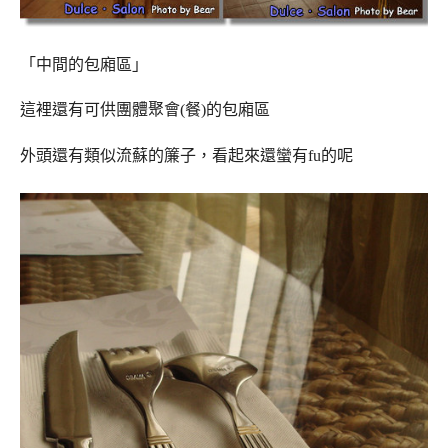
「中間的包廂區」
這裡還有可供團體聚會(餐)的包廂區
外頭還有類似流蘇的簾子，看起來還蠻有fu的呢