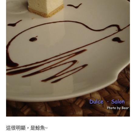
這很明顯，是鯨魚~