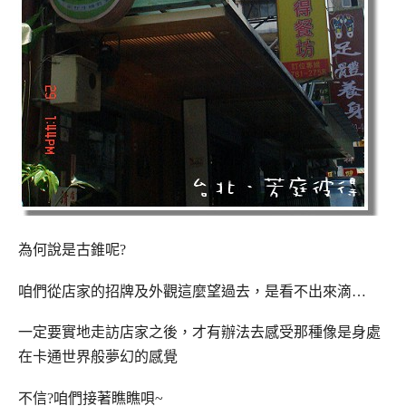
為何說是古錐呢?
咱們從店家的招牌及外觀這麼望過去，是看不出來滴…
一定要實地走訪店家之後，才有辦法去感受那種像是身處
在卡通世界般夢幻的感覺
不信?咱們接著瞧瞧唄~