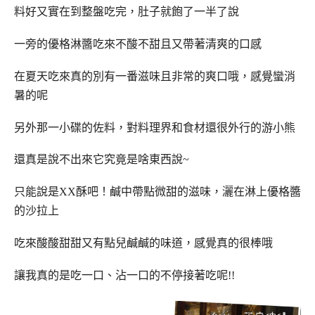
料好又實在到整盤吃完，肚子就飽了一半了說
一旁的優格淋醬吃來不酸不甜且又帶著清爽的口感
在夏天吃來真的別有一番滋味且非常的爽口哦，感覺蠻消
暑的呢
另外那一小碟的佐料，對料理界和食材還很外行的游小熊
還真是說不出來它究竟是啥東西說~
只能說是XX酥吧！鹹中帶點微甜的滋味，灑在淋上優格醬
的沙拉上
吃來酸酸甜甜又有點兒鹹鹹的味道，感覺真的很棒哦
讓我真的是吃一口、沾一口的不停接著吃呢!!