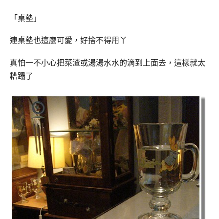
「桌墊」
連桌墊也這麼可愛，好捨不得用丫
真怕一不小心把菜渣或湯湯水水的滴到上面去，這樣就太
糟蹋了