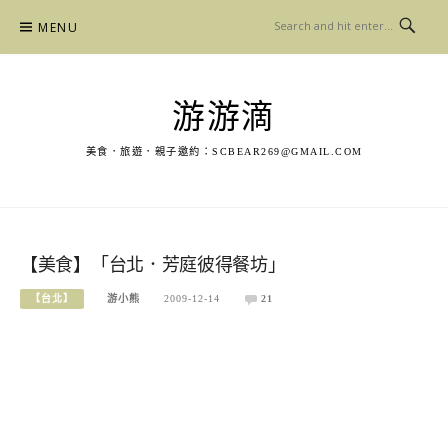
Skip
MENU
to
content
游游滴
美食．旅遊．親子邀約：
SCBEAR269@GMAIL.COM
【美食】「台北．芳庭彼得餐坊」
【台北】
游小熊
2009-12-14
21