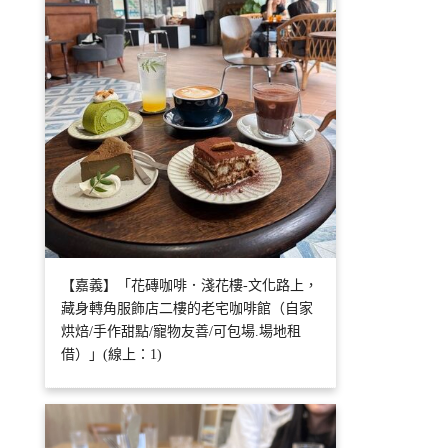
【嘉義】「花磚咖啡．淺花樓-文化路上，
藏身轉角服飾店二樓的老宅咖啡館（自家
烘焙/手作甜點/寵物友善/可包場.場地租
借）」(線上：1)