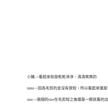
小豬–>看起來就是乾乾淨淨、清清爽爽的
mini–>因為毛剪的並沒有很短，所以看起來還
size–>兩個的size在毛剪短之後還是一眼就看的