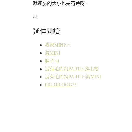
就連臉的大小也是有差呀~
^^
延伸閱讀
我家MINI~~
游MINI
胖子mi
沒有毛的狗PARTI~游小豬
沒有毛的狗PARTII~游MINI
PIG OR DOG??