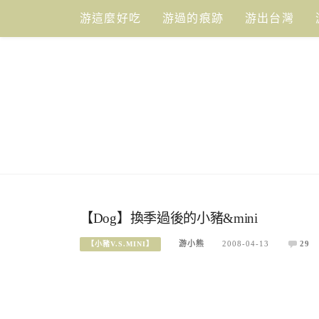
Skip
游這麼好吃
游過的痕跡
游出台灣
to
content
【Dog】換季過後的小豬&mini
游小熊
2008-04-13
29
【小豬V.S.MINI】