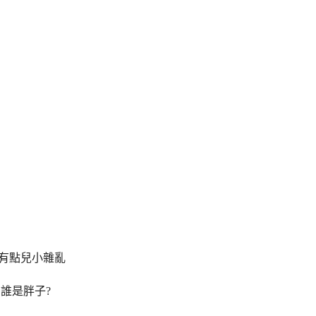
是有點兒小雜亂
出誰是胖子?