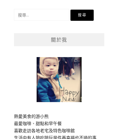
搜
尋
關
鍵
關於我
字:
熱愛美食的游小熊
最愛咖啡、甜點和早午餐
喜歡走訪各地老宅及特色咖啡館
生活中有人陪吃陪玩是件再幸福也不過的事