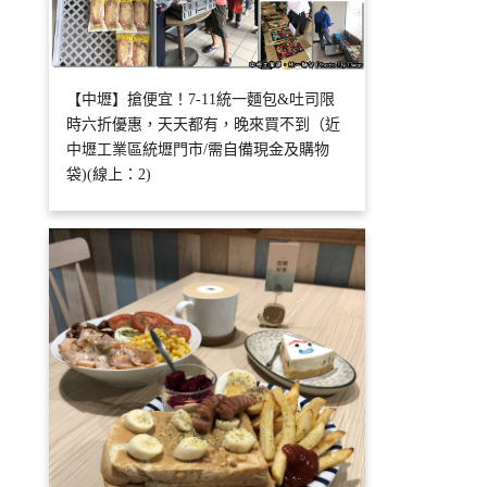
【中壢】搶便宜！7-11統一麵包&吐司限
時六折優惠，天天都有，晚來買不到（近
中壢工業區統壢門市/需自備現金及購物
袋)(線上：2)