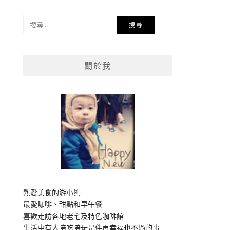
搜
尋
關
鍵
關於我
字:
熱愛美食的游小熊
最愛咖啡、甜點和早午餐
喜歡走訪各地老宅及特色咖啡館
生活中有人陪吃陪玩是件再幸福也不過的事