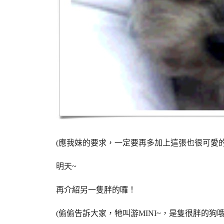
(應我妹的要求，一定要再多加上這張也很可愛的
明天~
再介紹另一隻胖的囉！
(偷偷告訴大家，牠叫游MINI~，是隻很胖的狗哦