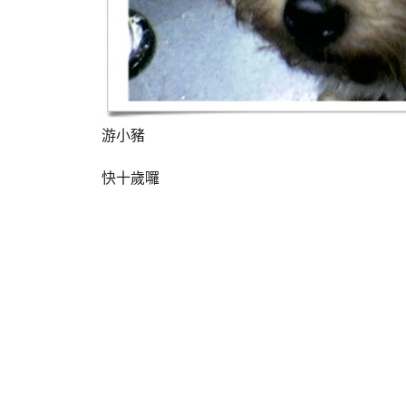
游小豬
快十歲囉