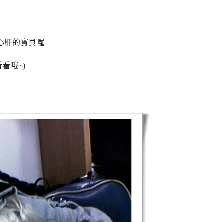
心肝的寶貝囉
看哦~)