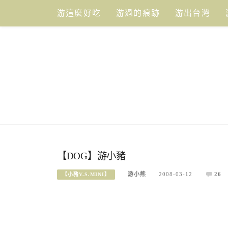
Skip
游這麼好吃
游過的痕跡
游出台灣
to
content
【DOG】游小豬
游小熊
2008-03-12
26
【小豬V.S.MINI】