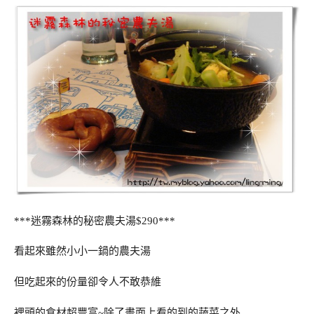
***迷霧森林的秘密農夫湯$290***
看起來雖然小小一鍋的農夫湯
但吃起來的份量卻令人不敢恭維
裡頭的食材超豐富~除了畫面上看的到的蔬菜之外