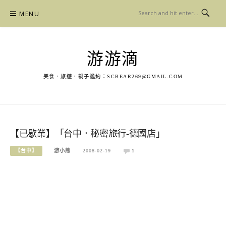
Skip
MENU
to
content
游游滴
美食．旅遊．親子邀約：
SCBEAR269@GMAIL.COM
【已歇業】「台中．秘密旅行-德國店」
【台中】
游小熊
2008-02-19
1