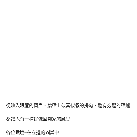
從映入眼簾的窗戶、牆壁上似真似假的掛勾、還有旁邊的壁爐
都讓人有一種好像回到家的感覺
各位瞧瞧~在左邊的圖當中