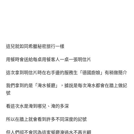
這兒就如同希臘秘密旅行一樣
用餐時會送給每桌用餐客人一桌一張明信片
這次拿到明信片時在右手邊的服務生「德國廚娘」有稍做簡介
我們拿到的是「淹水餐廳」，據說是每次淹水都會在牆上做記
號
看這次水是淹到哪兒、淹的多深
所以在牆上就會看到許多不同深度的記號
但人們卻不會因為這家餐廳淹過水不再光顧