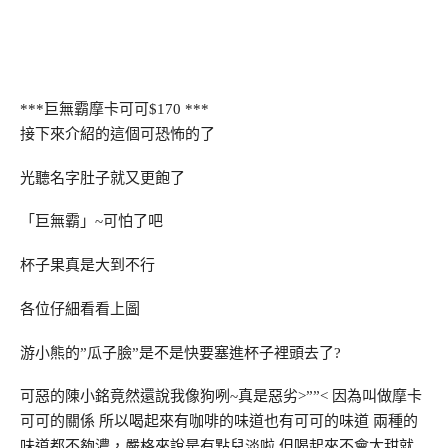
***巨無霸摩卡可可$170 ***
接下來介紹的這個可恐怖的了
光聽名字肚子就又更飽了
「巨無霸」~可怕了吧
杯子果真是大到不行
各位仔細看看上圖
游小熊的”瓜子臉”是不是快要塞進杯子裡頭去了?
可惡的陳小銘竟然還說我像狗咧~真是惡劣>””< 因為叫做摩卡
可可的關係 所以喝起來有咖啡的味道也有可可的味道 兩種的
味道都不夠濃，嚴格來說是有點兒淡啦 但喝起來不會太甜就