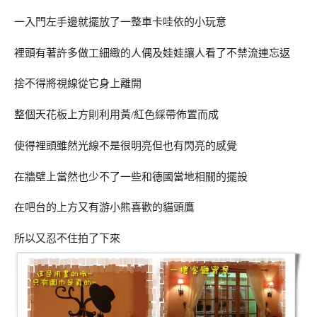
一入門左手邊就擺放了一整車卡哇依的小玩意
裡頭有著許多做工細緻的人偶及娃娃讓人看了不禁流連忘返
捨不得將視線從它身上離開
整個天花板上方則利用黃/紅色綵帶佈置而成
使得裡頭雖然光線不是很明亮但也有閃亮的感覺
在牆壁上當然也少不了一些和德國當地相關的擺設
在吧台的上方又有游小熊喜歡的貓頭鷹
所以又忍不住拍了下來