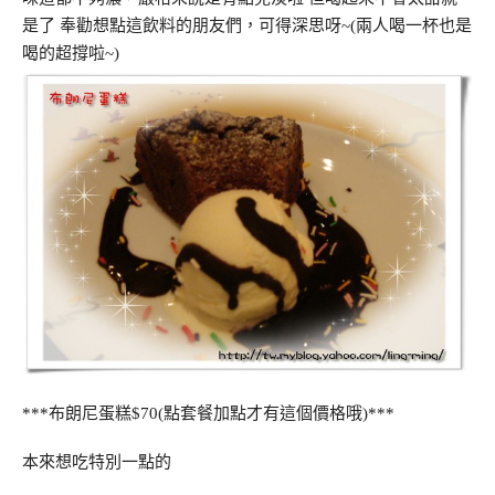
是了 奉勸想點這飲料的朋友們，可得深思呀~(兩人喝一杯也是
喝的超撐啦~)
***布朗尼蛋糕$70(點套餐加點才有這個價格哦)***
本來想吃特別一點的