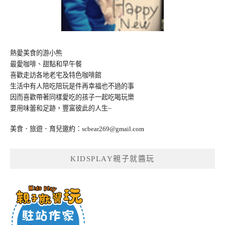
熱愛美食的游小熊
最愛咖啡、甜點和早午餐
喜歡走訪各地老宅及特色咖啡館
生活中有人陪吃陪玩是件再幸福也不過的事
因而喜歡帶著同樣愛吃的孩子一起吃喝玩樂
要用味蕾和足跡，豐富彼此的人生~
美食．旅遊．育兒邀約：
scbear269@gmail.com
KIDSPLAY親子就醬玩