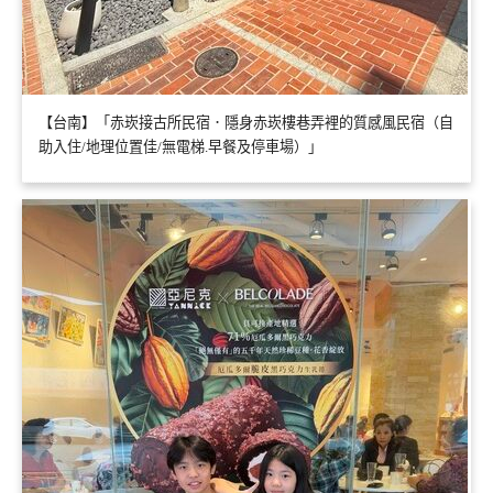
【台南】「赤崁接古所民宿．隱身赤崁樓巷弄裡的質感風民宿（自
助入住/地理位置佳/無電梯.早餐及停車場）」