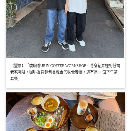
【豐原】「駿咖啡 JIUN COFFEE WORKSHOP．隱身巷弄裡的低調
老宅咖啡，咖啡香與麵包香融合的味覺饗宴，還有高CP值下午茶
套餐」