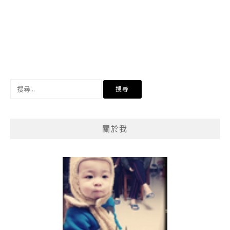
搜
尋
關
鍵
關於我
字: