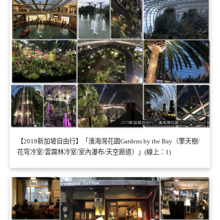
【2019新加坡自由行】「濱海灣花園Gardens by the Bay（擎天樹/
花穹冷室/雲霧林冷室/室內瀑布/天空廊道）」(線上：1)