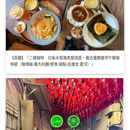
【高雄】「二雄咖啡．日系木質風老屋改造，復古童趣風早午餐咖
啡館（咖哩飯/義大利麵/輕食/甜點/近雄女.愛河）」