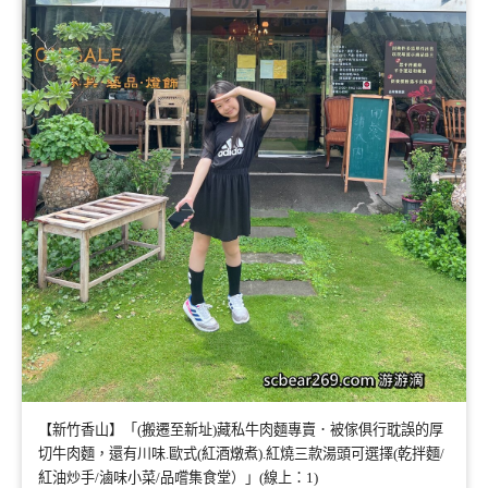
【新竹香山】「(搬遷至新址)藏私牛肉麵專賣．被傢俱行耽誤的厚
切牛肉麵，還有川味.歐式(紅酒燉煮).紅燒三款湯頭可選擇(乾拌麵/
紅油炒手/滷味小菜/品嚐集食堂）」(線上：1)