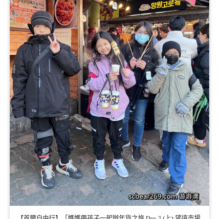
【首爾自由行】「媽媽帶孩子一起辦年貨之旅 Day 2 (上):望遠市場