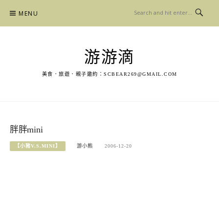
Skip
MENU
to
content
游游滴
美食．旅遊．親子邀約：
SCBEAR269@GMAIL.COM
胖胖mini
【小豬V.S.MINI】
游小熊
2006-12-20