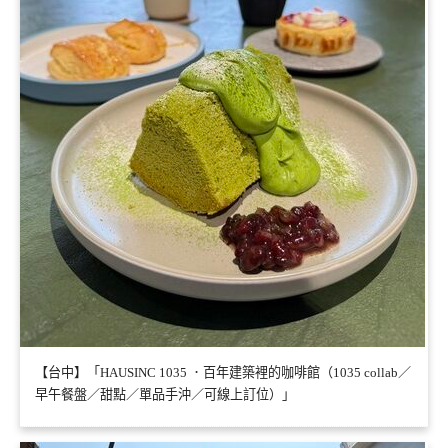
【台中】「HAUSINC 1035 ．百年建築裡的咖啡館（1035 collab／
早午餐盤／甜點／單品手沖／可線上訂位）」