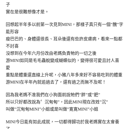
子
實在是很難想像才是。
回想起半年多以前第一次見到MINI，那樣子真只有一個”醜”字
能形容
瘦巴巴的、身體還很長、耳朵後還有些許皮膚病，看來一點都
不討喜
沒想到在今年六月份改由老媽負責牠的一切之後
游MINI如同是毛毛蟲蛻變成蝴蝶似的，變得很可愛且討人喜
愛
重點是體重還直線上升呢，小豬八年多來好不容易吃到的體重
游MINI在半年內就追過去了，還有過之而無不及呢！
因為我老媽不准我們在小狗面前說牠們”胖”或”肥”
所以只好都改說為〞沉甸甸”，因此MINI現在改姓”沉”
叫做”沉甸甸MINI”小姐或是叫做”寛寛MINI”小姐
MINI今日能有如此成就，一切都得歸功於我老媽實在太會養
了