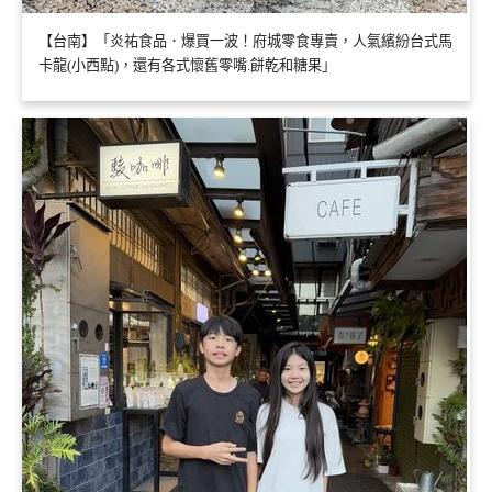
【台南】「炎祐食品．爆買一波！府城零食專賣，人氣繽紛台式馬
卡龍(小西點)，還有各式懷舊零嘴.餅乾和糖果」