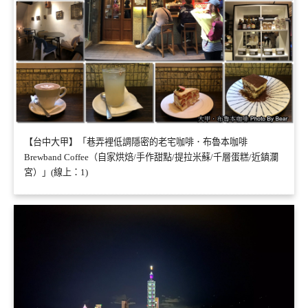
【台中大甲】「巷弄裡低調隱密的老宅咖啡．布魯本咖啡
Brewband Coffee（自家烘焙/手作甜點/提拉米蘇/千層蛋糕/近鎮瀾
宮）」(線上：1)