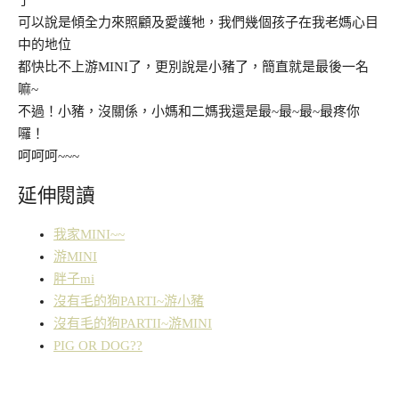
可以說是傾全力來照顧及愛護牠，我們幾個孩子在我老媽心目
中的地位
都快比不上游MINI了，更別說是小豬了，簡直就是最後一名
嘛~
不過！小豬，沒關係，小媽和二媽我還是最~最~最~最疼你
囉！
呵呵呵~~~
延伸閱讀
我家MINI~~
游MINI
胖子mi
沒有毛的狗PARTI~游小豬
沒有毛的狗PARTII~游MINI
PIG OR DOG??