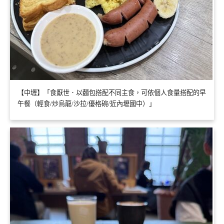
【中壢】「食厭世．以麵包搭配不同主食，可依個人食量搭配的早
午餐（輕食/炒烏龍/沙拉/優格碗/近內壢國中）」