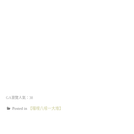
GA瀏覽人氣：38
Posted in
【囉哩八嗦一大堆】