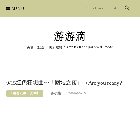
Skip
MENU
to
content
游游滴
美食．旅遊．親子邀約：
SCBEAR269@GMAIL.COM
9/15紅色狂想曲～「圍城之夜」–>Are you ready?
【囉哩八嗦一大堆】
游小熊
2006-09-15