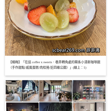
【楊梅】「在這 coffee x sweets．巷弄轉角處的韓系小清新咖啡館
（手作甜點/戚風蛋糕/肉桂捲/近四維公園）」(線上：1)