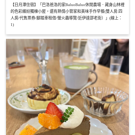
【日月潭住宿】「巴洛爸洛的家BaluoBaluo休閒農場．藏身山林裡
的色彩繽紛獨棟小屋，還有熱情小管家和美味手作早餐(雙人房.四
人房/代售票券/腳踏車租借/螢火蟲導覽/近伊達邵老街）」(線上：
1)