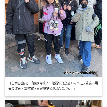
【首爾自由行】「媽媽帶孩子一起辦年貨之旅 Day 2 (上):望遠市場
美食散策，QS炸雞、勳勳糖餅 & Paik’s Coffee」」