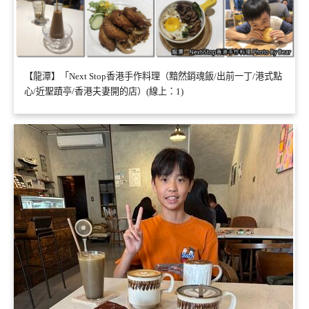
【龍潭】「Next Stop香港手作料理（黯然銷魂飯/出前一丁/港式點
心/近聖蹟亭/香港夫妻開的店）(線上：1)