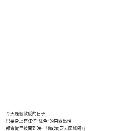
今天是個敏感的日子
只要身上有任何”紅色”的東西出現
都會從早被問到晚~「你(妳)要去圍城嗬?」