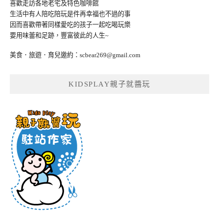
喜歡走訪各地老宅及特色咖啡館
生活中有人陪吃陪玩是件再幸福也不過的事
因而喜歡帶著同樣愛吃的孩子一起吃喝玩樂
要用味蕾和足跡，豐富彼此的人生~
美食．旅遊．育兒邀約：
scbear269@gmail.com
KIDSPLAY親子就醬玩