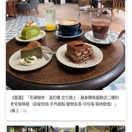
【嘉義】「花磚咖啡．淺花樓-文化路上，藏身轉角服飾店二樓的
老宅咖啡館（自家烘焙/手作甜點/寵物友善/可包場.場地租借）」
(線上：1)