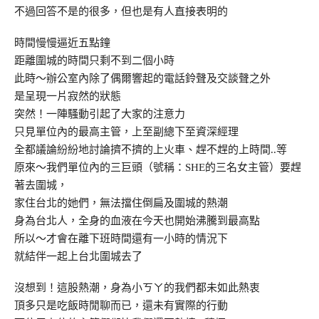
不過回答不是的很多，但也是有人直接表明的
時間慢慢逼近五點鐘
距離圍城的時間只剩不到二個小時
此時～辦公室內除了偶爾響起的電話鈴聲及交談聲之外
是呈現一片寂然的狀態
突然！一陣騷動引起了大家的注意力
只見單位內的最高主管，上至副總下至資深經理
全都議論紛紛地討論擠不擠的上火車、趕不趕的上時間..等
原來～我們單位內的三巨頭（號稱：SHE的三名女主管）要趕
著去圍城，
家住台北的她們，無法擋住倒扁及圍城的熱潮
身為台北人，全身的血液在今天也開始沸騰到最高點
所以～才會在離下班時間還有一小時的情況下
就結伴一起上台北圍城去了
沒想到！這股熱潮，身為小ㄎㄚ的我們都未如此熱衷
頂多只是吃飯時閒聊而已，還未有實際的行動