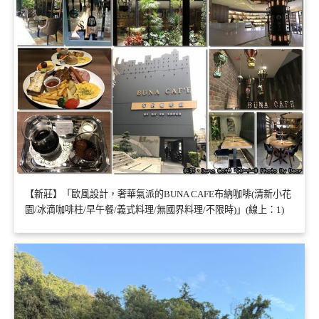
【新莊】「歐風設計，奢華氣派的BUNA CAFE布納咖啡(清新小花
園/冰滴咖啡柱/早午餐/義式料理/無國界料理/不限時)」(線上：1)