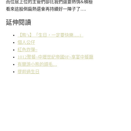
而位居上位的主管們卻比我們還要熱情&積極
看來這股倒扁熱還會再持續好一陣子了….
延伸閱讀
【熊’s】「生日，一定要快樂….」
個人公仔
紅色炸彈~
1012聚餐~中壢世紀帝國9F~享宴中餐廰
有關游小熊的頭毛…
提前過生日