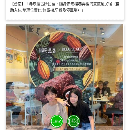
【台南】「赤崁接古所民宿．隱身赤崁樓巷弄裡的質感風民宿（自
助入住/地理位置佳/無電梯.早餐及停車場）」