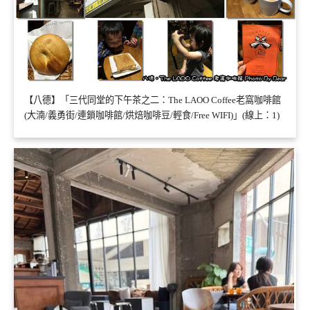
【八德】「三代同堂的下午茶之二：The LAOO Coffee老窩咖啡館
(大湳/義勇街/連鎖咖啡館/烘焙咖啡豆/輕食/Free WIFI)」(線上：1)