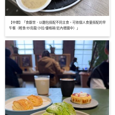
【中壢】「食厭世．以麵包搭配不同主食，可依個人食量搭配的早
午餐（輕食/炒烏龍/沙拉/優格碗/近內壢國中）」