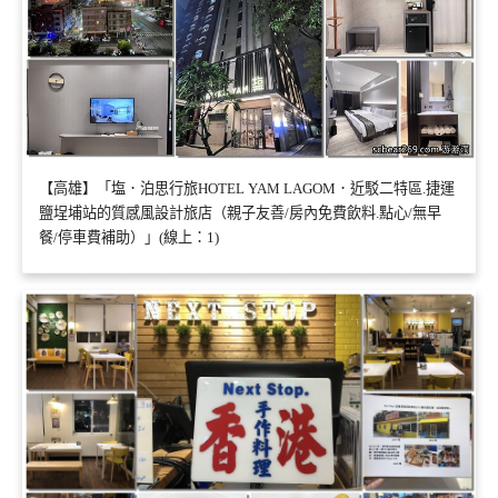
【高雄】「塩．泊思行旅HOTEL YAM LAGOM．近駁二特區.捷運
鹽埕埔站的質感風設計旅店（親子友善/房內免費飲料.點心/無早
餐/停車費補助）」(線上：1)