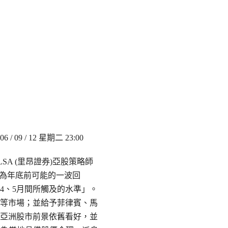
9 / 12 星期二 23:00
A (里昂證券)亞股策略師
人必須要為年底前可能的一波回
4、5月間所觸及的水準」。
等市場；並給予菲律賓、馬
亞洲股市前景依舊看好，並