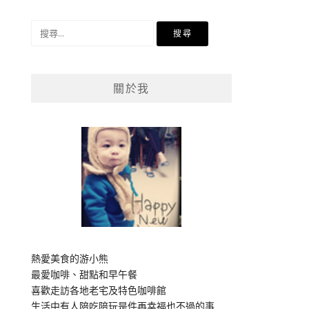
搜
尋
關
鍵
關於我
字:
熱愛美食的游小熊
最愛咖啡、甜點和早午餐
喜歡走訪各地老宅及特色咖啡館
生活中有人陪吃陪玩是件再幸福也不過的事