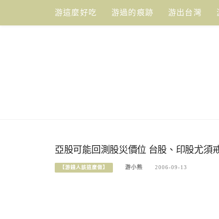
Skip
游這麼好吃
游過的痕跡
游出台灣
to
content
亞股可能回測股災價位 台股、印股尤須
游小熊
2006-09-13
【游錢人該這麼做】