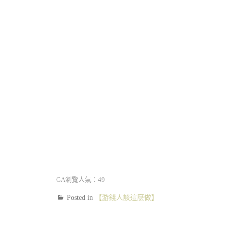
GA瀏覽人氣：49
Posted in
【游錢人該這麼做】