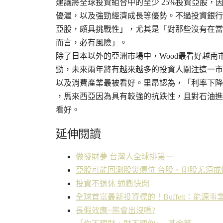
建議將全球投資組合中的至少 25%投資亞股，
優渥，以及強勁經濟成長等優勢。不過投資銀行
亞股，頗具挑戰性」，尤其是「對那些沒有在當
而言，必有風險」。
除了日本以外的亞洲市場中，Wood最看好越南
勁，未來兩年將有越來越多的投資人關注這一市
以及消費產業最被看好。里昂認為，「利率下降
，馬來西亞因為具有較強的抗跌性，且對石油進
看好。
延伸閱讀
做發財夢 台灣人全球排第一
亞股可能回測股災價位 台股、印股尤須戒
投資不退休 通膨快閃
全球首富最新投資標的！Buffett：能源事業
長假效應~熊會出沒嗎?