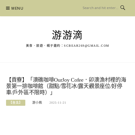
Skip
MENU
to
content
游游滴
美食．旅遊．親子邀約：
SCBEAR269@GMAIL.COM
【貢竂】「澳礁咖啡OurJoy Cofee．卯澳漁村裡的海
景第一排咖啡館（甜點/雪花冰/露天觀景座位/好停
車/戶外區不限時）」
【台北】
游小熊
2025-11-21