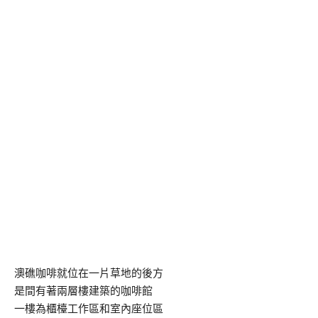
澳礁咖啡就位在一片草地的後方
是間有著兩層樓建築的咖啡館
一樓為櫃檯工作區和室內座位區