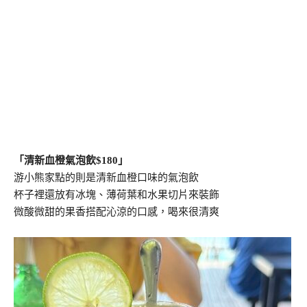
「清新血橙氣泡飲$180」
游小熊家點的則是清新血橙口味的氣泡飲
杯子裡還放有冰塊、薄荷葉和水果切片來裝飾
微酸微甜的果香搭配沁涼的口感，喝來很清爽