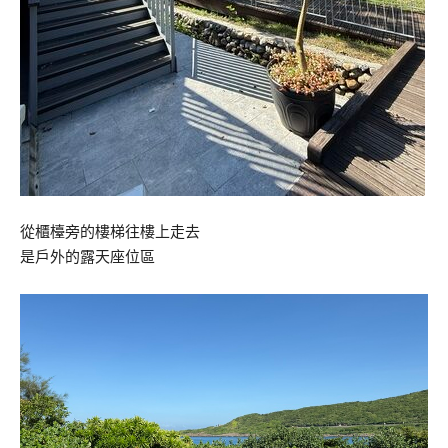
從櫃檯旁的樓梯往樓上走去
是戶外的露天座位區