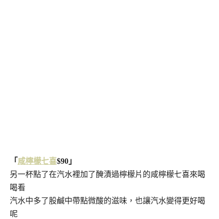
「
咸檸檬七喜
$90」
另一杯點了在汽水裡加了醃漬過檸檬片的咸檸檬七喜來喝
喝看
汽水中多了股鹹中帶點微酸的滋味，也讓汽水變得更好喝
呢