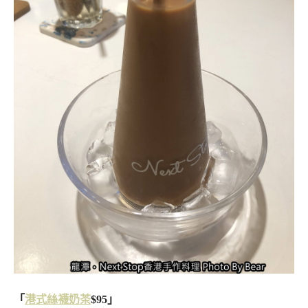
「
港式絲襪奶茶
$95」