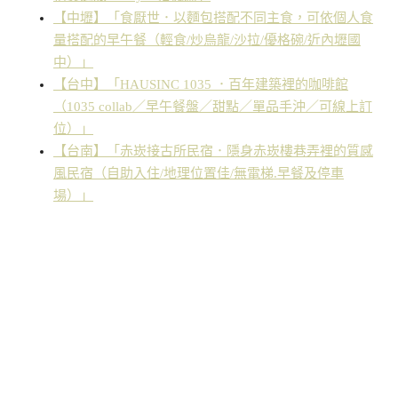
【中壢】「食厭世．以麵包搭配不同主食，可依個人食
量搭配的早午餐（輕食/炒烏龍/沙拉/優格碗/近內壢國
中）」
【台中】「HAUSINC 1035 ．百年建築裡的咖啡館
（1035 collab／早午餐盤／甜點／單品手沖／可線上訂
位）」
【台南】「赤崁接古所民宿．隱身赤崁樓巷弄裡的質感
風民宿（自助入住/地理位置佳/無電梯.早餐及停車
場）」