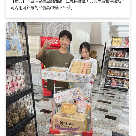
【新北】「亞尼克萬里創始店．生乳捲始祖，北海岸最甜中繼站，
可內用可外帶的平價高CP值下午茶」