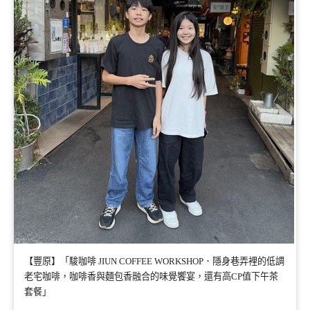
【豐原】「駿咖啡 JIUN COFFEE WORKSHOP．隱身巷弄裡的低調
老宅咖啡，咖啡香與麵包香融合的味覺饗宴，還有高CP值下午茶
套餐」