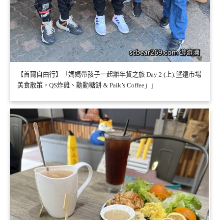
【首爾自由行】「媽媽帶孩子一起辦年貨之旅 Day 2 (上):望遠市場
美食散策，QS炸雞、勳勳糖餅 & Paik’s Coffee」」