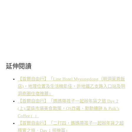
延伸閱讀
【首爾自由行】「Line Hotel Myeongdong（明洞萊恩飯
店)，地理位置及生活機能佳，近地鐵乙支路入口站及明
洞商圈住宿推薦」
【首爾自由行】「媽媽帶孩子一起辦年貨之旅 Day 2
(上):望遠市場美食散策，QS炸雞、勳勳糖餅 & Paik’s
Coffee」」
【首爾自由行】「二打四，媽媽帶孩子一起辦年貨之超
精實之旅．Day 1 搭機篇」