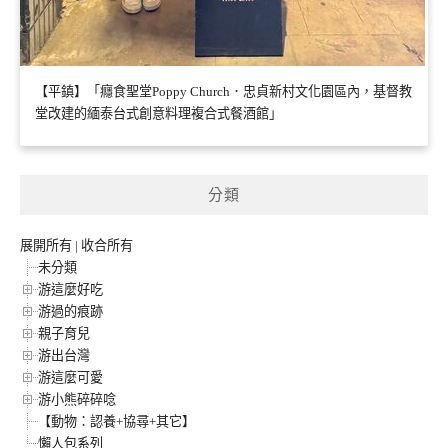
【平鎮】「癮食聖堂Poppy Church．忠貞新村文化園區內，基督教
堂改建的緬泰台式創意料理複合式餐酒館」
分類
展開所有
|
收合所有
未分類
游這麼好吃
游過的痕跡
親子育兒
游出台灣
游這麼可愛
游小熊碎碎唸
【動物：認養+協尋+其它】
懶人包系列