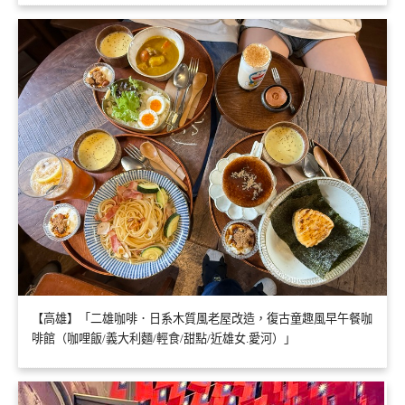
【高雄】「二雄咖啡．日系木質風老屋改造，復古童趣風早午餐咖
啡館（咖哩飯/義大利麵/輕食/甜點/近雄女.愛河）」