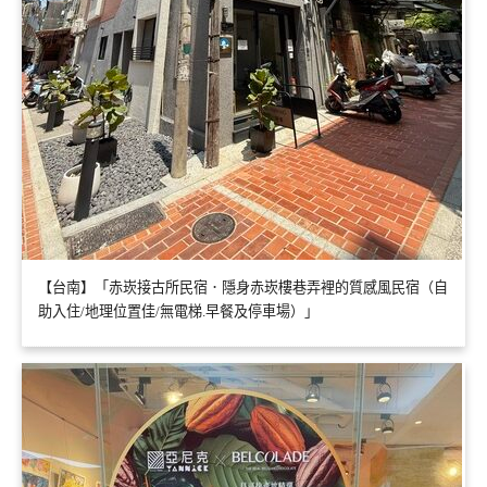
【台南】「赤崁接古所民宿．隱身赤崁樓巷弄裡的質感風民宿（自
助入住/地理位置佳/無電梯.早餐及停車場）」