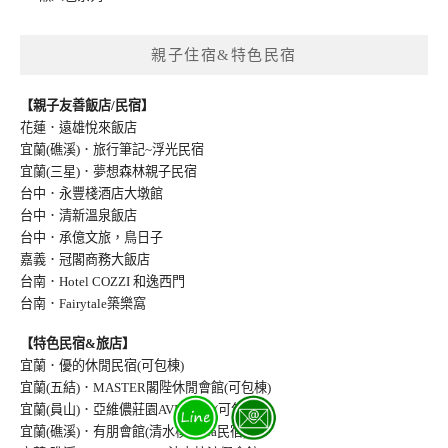
親子住宿&特色民宿
【親子友善飯店/民宿】
花蓮．遠雄悅來飯店
宜蘭(礁溪)．旅行筆記~浮光民宿
宜蘭(三星)．夢想森林親子民宿
台中．永豐棧酒店大墩館
台中．清新溫泉飯店
台中．承億文旅，鳥日子
嘉義．冠閣商務大飯店
台南．Hotel COZZI 和逸西門
台南．Fairytale築樂窩
【特色民宿&旅店】
宜蘭．優的休閒民宿(可包棟)
宜蘭(五結)．MASTER閣陛休閒會館(可包棟)
宜蘭(員山)．亞維儂莊園AVIGNON(可包棟
)
宜蘭(礁溪)．有朋會館(清水模/villa民宿
)