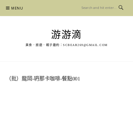
Skip
MENU
to
content
游游滴
美食．旅遊．親子邀約：
SCBEAR269@GMAIL.COM
（批）龍岡-玬那卡咖啡-餐點001