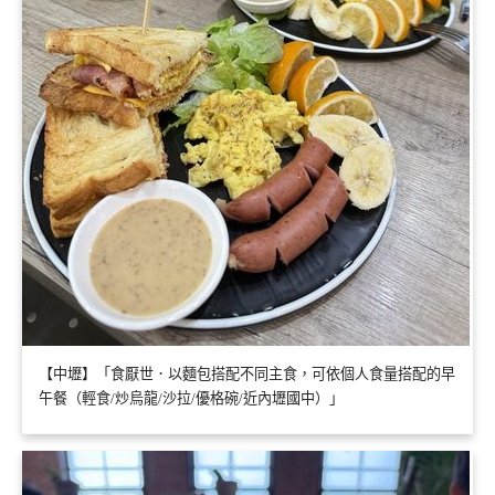
【中壢】「食厭世．以麵包搭配不同主食，可依個人食量搭配的早
午餐（輕食/炒烏龍/沙拉/優格碗/近內壢國中）」