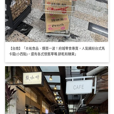
【台南】「炎祐食品．爆買一波！府城零食專賣，人氣繽紛台式馬
卡龍(小西點)，還有各式懷舊零嘴.餅乾和糖果」