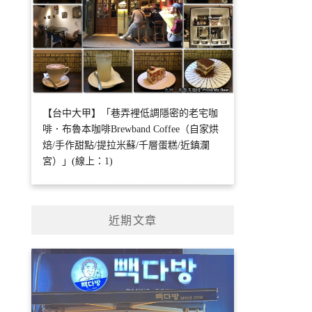
【台中大甲】「巷弄裡低調隱密的老宅咖
啡．布魯本咖啡Brewband Coffee（自家烘
焙/手作甜點/提拉米蘇/千層蛋糕/近鎮瀾
宮）」(線上：1)
近期文章