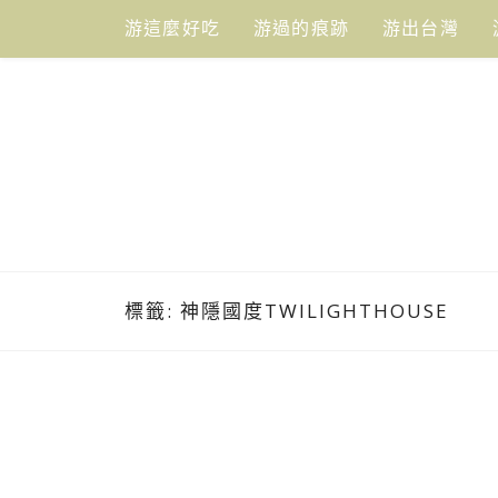
Skip
游這麼好吃
游過的痕跡
游出台灣
to
content
標籤:
神隱國度TWILIGHTHOUSE