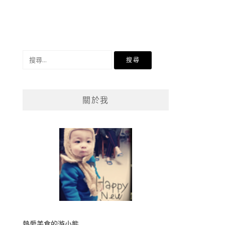
搜
尋
關
鍵
關於我
字:
熱愛美食的游小熊