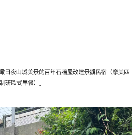
e．可俯瞰日夜山城美景的百年石牆屋改建景觀民宿（摩美四
石川制研歐式早餐）」