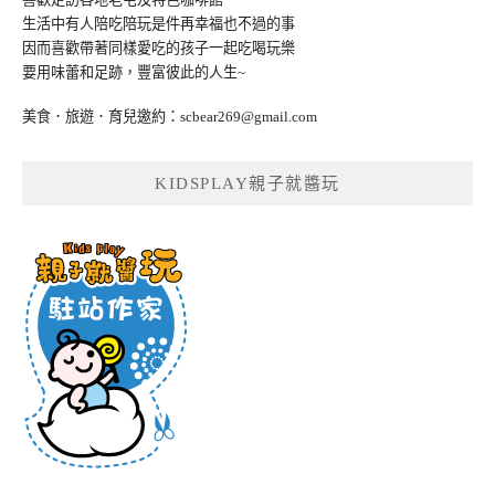
生活中有人陪吃陪玩是件再幸福也不過的事
因而喜歡帶著同樣愛吃的孩子一起吃喝玩樂
要用味蕾和足跡，豐富彼此的人生~
美食．旅遊．育兒邀約：
scbear269@gmail.com
KIDSPLAY親子就醬玩