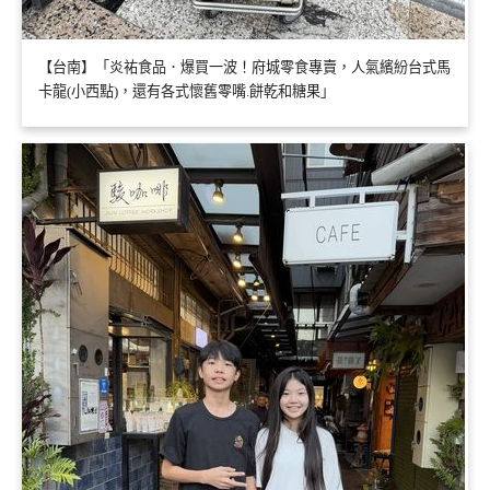
【台南】「炎祐食品．爆買一波！府城零食專賣，人氣繽紛台式馬
卡龍(小西點)，還有各式懷舊零嘴.餅乾和糖果」