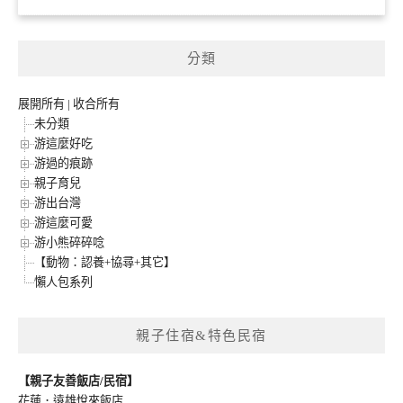
分類
展開所有
|
收合所有
未分類
游這麼好吃
游過的痕跡
親子育兒
游出台灣
游這麼可愛
游小熊碎碎唸
【動物：認養+協尋+其它】
懶人包系列
親子住宿&特色民宿
【親子友善飯店/民宿】
花蓮．遠雄悅來飯店