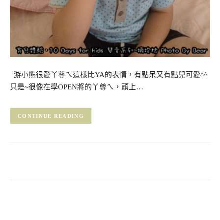
游小熊很愛丫尊ㄟ這樣比YA的表情，有點呆又有點兒可愛^^
只是~很像在學OPEN將的丫尊ㄟ，頭上…
CONTINUE READING