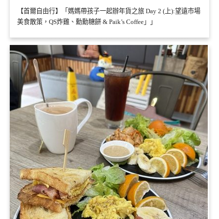
【首爾自由行】「媽媽帶孩子一起辦年貨之旅 Day 2 (上):望遠市場
美食散策，QS炸雞、勳勳糖餅 & Paik’s Coffee」」