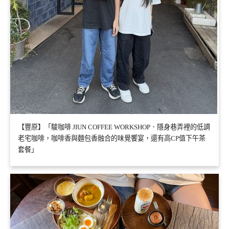
【豐原】「駿咖啡 JIUN COFFEE WORKSHOP．隱身巷弄裡的低調
老宅咖啡，咖啡香與麵包香融合的味覺饗宴，還有高CP值下午茶
套餐」