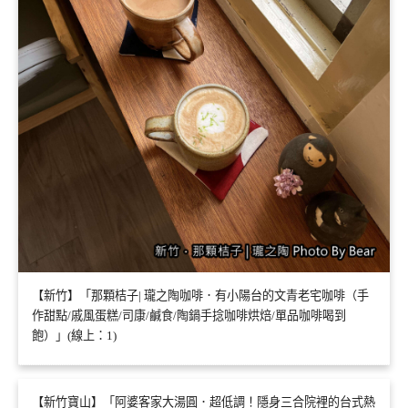
【新竹】「那顆桔子| 瓏之陶咖啡．有小陽台的文青老宅咖啡（手
作甜點/戚風蛋糕/司康/鹹食/陶鍋手捻咖啡烘焙/單品咖啡喝到
飽）」(線上：1)
【新竹寶山】「阿婆客家大湯圓．超低調！隱身三合院裡的台式熱