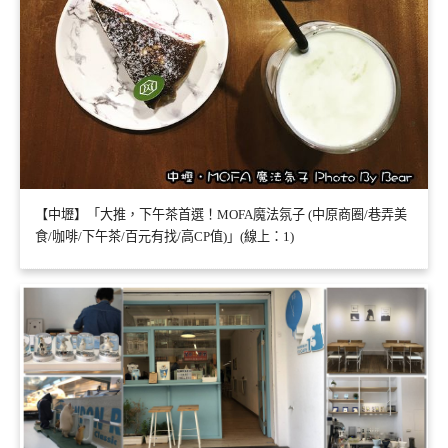
【中壢】「大推，下午茶首選！MOFA魔法氛子 (中原商圈/巷弄美
食/咖啡/下午茶/百元有找/高CP值)」(線上：1)