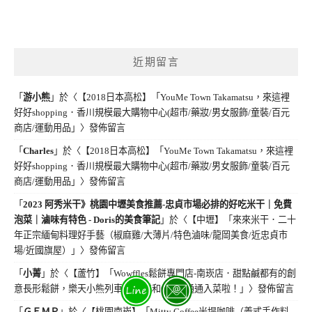
近期留言
「
游小熊
」於〈
【2018日本高松】「YouMe Town Takamatsu，來這裡
好好shopping．香川規模最大購物中心(超市/藥妝/男女服飾/童裝/百元
商店/運動用品」
〉發佈留言
「
Charles
」於〈
【2018日本高松】「YouMe Town Takamatsu，來這裡
好好shopping．香川規模最大購物中心(超市/藥妝/男女服飾/童裝/百元
商店/運動用品」
〉發佈留言
「
2023 阿秀米干》桃園中壢美食推薦-忠貞市場必排的好吃米干｜免費
泡菜｜滷味有特色 - Doris的美食筆記
」於〈
【中壢】「來來米干．二十
年正宗緬甸料理好手藝（椒麻雞/大薄片/特色滷味/龍岡美食/近忠貞市
場/近國旗屋）」
〉發佈留言
「
小菁
」於〈
【蘆竹】「Wowffles鬆餅專門店-南崁店．甜點鹹都有的創
意長形鬆餅，樂天小熊列車.繽紛樂和OREO通通入菜啦！」
〉發佈留言
「
ＧＥＭＰ
」於〈
【桃園南崁】「Mitty Coffee米堤咖啡（義式手作料