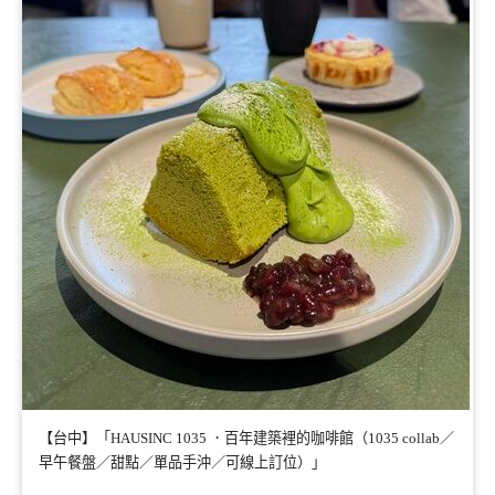
【台中】「HAUSINC 1035 ．百年建築裡的咖啡館（1035 collab／
早午餐盤／甜點／單品手沖／可線上訂位）」