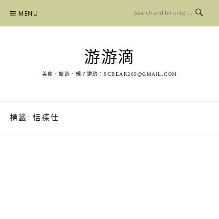
Skip
MENU
to
content
游游滴
美食．旅遊．親子邀約：
SCBEAR269@GMAIL.COM
標籤:
恬褋仕