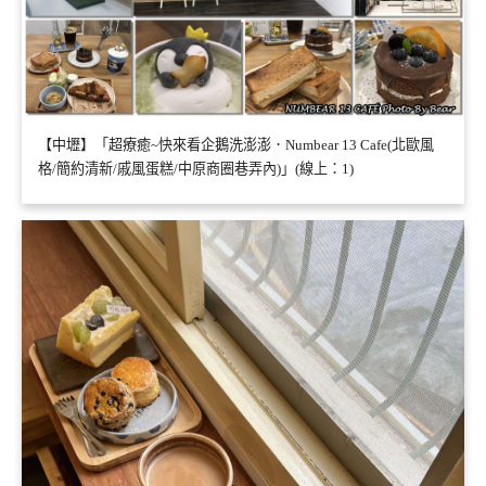
【中壢】「超療癒~快來看企鵝洗澎澎．Numbear 13 Cafe(北歐風
格/簡約清新/戚風蛋糕/中原商圈巷弄內)」(線上：1)