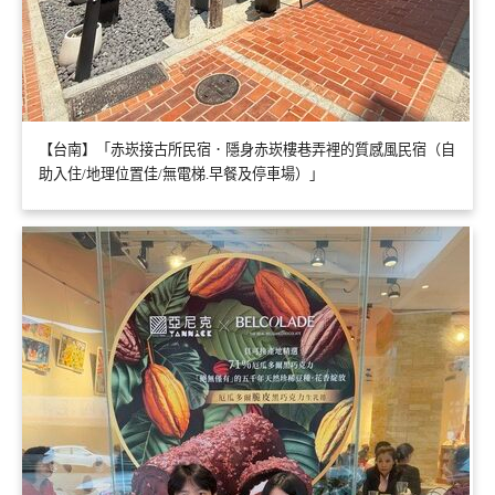
【台南】「赤崁接古所民宿．隱身赤崁樓巷弄裡的質感風民宿（自
助入住/地理位置佳/無電梯.早餐及停車場）」