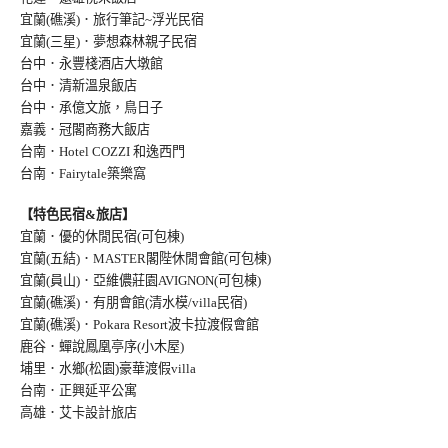
宜蘭(礁溪)．旅行筆記~浮光民宿
宜蘭(三星)．夢想森林親子民宿
台中．永豐棧酒店大墩館
台中．清新溫泉飯店
台中．承億文旅，鳥日子
嘉義．冠閣商務大飯店
台南．Hotel COZZI 和逸西門
台南．Fairytale築樂窩
【特色民宿&旅店】
宜蘭．優的休閒民宿(可包棟)
宜蘭(五結)．MASTER閣陛休閒會館(可包棟)
宜蘭(員山)．亞維儂莊園AVIGNON(可包棟
)
宜蘭(礁溪)．有朋會館(清水模/villa民宿
)
宜蘭(礁溪)．Pokara Resort波卡拉渡假會館
鹿谷．蟬說鳳凰亭序(小木屋)
埔里．水鄉(松園)豪華渡假villa
台南．正興延平公寓
高雄．艾卡設計旅店