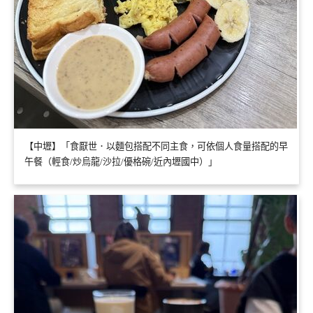
【中壢】「食厭世．以麵包搭配不同主食，可依個人食量搭配的早
午餐（輕食/炒烏龍/沙拉/優格碗/近內壢國中）」