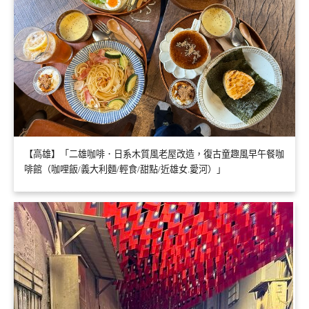
【高雄】「二雄咖啡．日系木質風老屋改造，復古童趣風早午餐咖
啡館（咖哩飯/義大利麵/輕食/甜點/近雄女.愛河）」