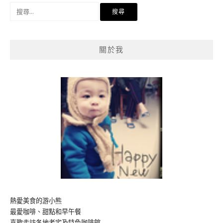
搜
尋
關
鍵
關於我
字:
熱愛美食的游小熊
最愛咖啡、甜點和早午餐
喜歡走訪各地老宅及特色咖啡館