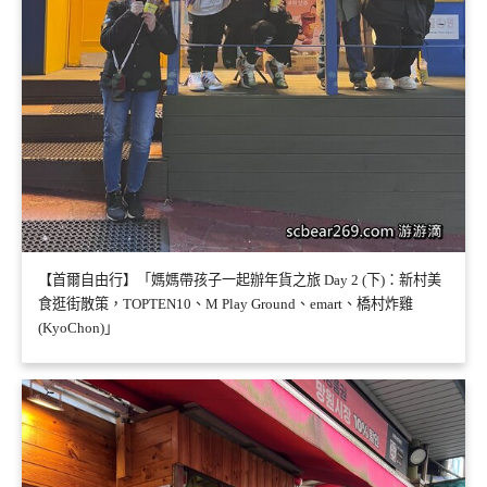
【首爾自由行】「媽媽帶孩子一起辦年貨之旅 Day 2 (下)：新村美
食逛街散策，TOPTEN10、M Play Ground、emart、橋村炸雞
(KyoChon)」