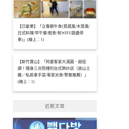
【已歇業】「立春朝午食(質感風/木質風/
日式料理/早午餐/輕食/有WIFI/路邊停
車)」(線上：1)
【新竹寶山】「阿婆客家大湯圓．超低
調！隱身三合院裡的台式熱炒店（放山土
雞／私房拿手菜/客家米食/聚餐推薦）」
(線上：1)
近期文章