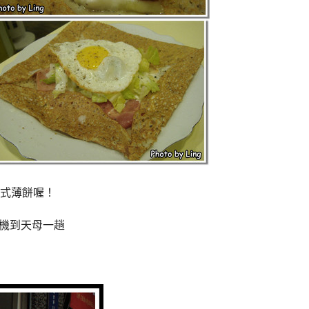
式薄餅喔！
趁機到天母一趟