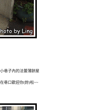
小巷子內的法蕾薄餅屋
巷口歡迎你(妳)啦~~