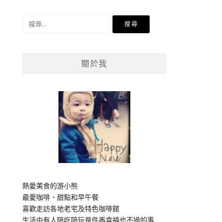
搜
尋
關
鍵
關於我
字:
熱愛美食的游小熊
最愛咖啡、甜點和早午餐
喜歡走訪各地老宅及特色咖啡館
生活中有人陪吃陪玩是件再幸福也不過的事