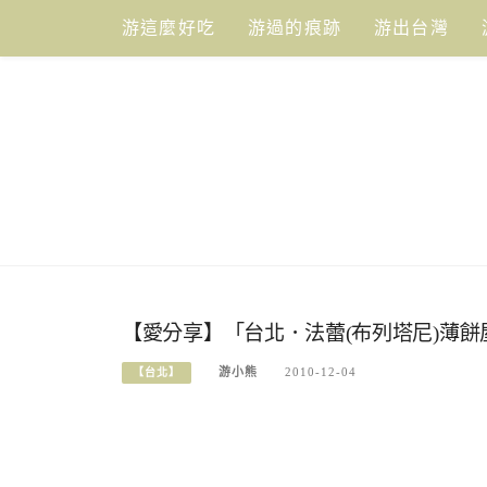
Skip
游這麼好吃
游過的痕跡
游出台灣
to
content
【愛分享】「台北．法蕾(布列塔尼)薄餅
游小熊
2010-12-04
【台北】